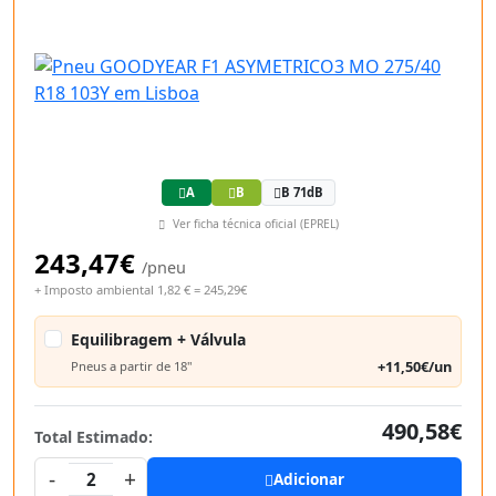
A
B
B 71dB
Ver ficha técnica oficial (EPREL)
243,47€
/pneu
+ Imposto ambiental 1,82 € = 245,29€
Equilibragem + Válvula
+11,50€/un
Pneus a partir de 18"
490,58€
Total Estimado:
-
+
2
Adicionar