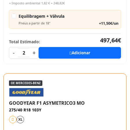
+ Imposto ambiental 1,82 € = 248,82€
Equilibragem + Válvula
+11,50€/un
Pneus a partir de 18"
497,64€
Total Estimado:
-
+
2
Adicionar
OE MERCEDES-BENZ
GOODYEAR F1 ASYMETRICO3 MO
275/40 R18 103Y
XL