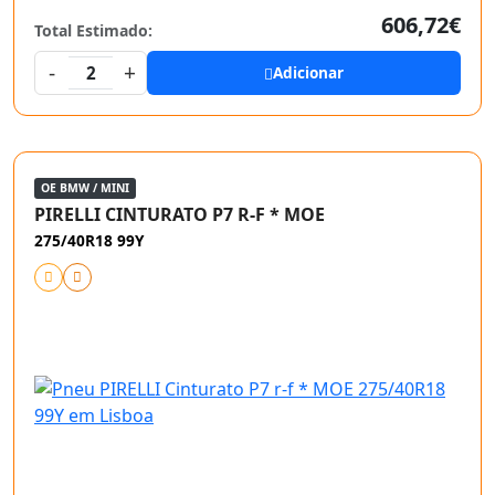
606,72€
Total Estimado:
-
+
2
Adicionar
OE BMW / MINI
PIRELLI CINTURATO P7 R-F * MOE
275/40R18 99Y