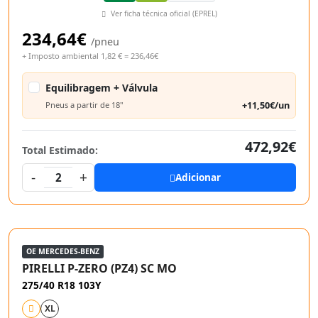
Ver ficha técnica oficial (EPREL)
234,64€
/pneu
+ Imposto ambiental 1,82 € = 236,46€
Equilibragem + Válvula
+11,50€/un
Pneus a partir de 18"
472,92€
Total Estimado:
-
+
2
Adicionar
OE MERCEDES-BENZ
PIRELLI P-ZERO (PZ4) SC MO
275/40 R18 103Y
XL