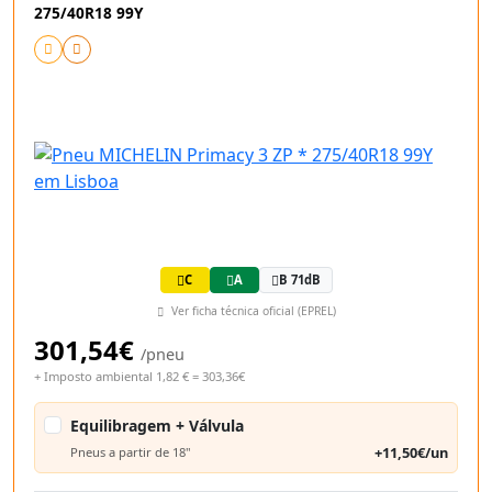
275/40R18 99Y
C
A
B 71dB
Ver ficha técnica oficial (EPREL)
301,54€
/pneu
+ Imposto ambiental 1,82 € = 303,36€
Equilibragem + Válvula
+11,50€/un
Pneus a partir de 18"