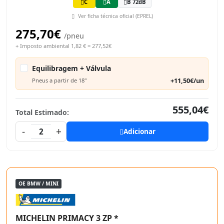
C
A
B 72dB
Ver ficha técnica oficial (EPREL)
275,70€
/pneu
+ Imposto ambiental 1,82 € = 277,52€
Equilibragem + Válvula
+11,50€/un
Pneus a partir de 18"
555,04€
Total Estimado:
-
+
2
Adicionar
OE BMW / MINI
MICHELIN PRIMACY 3 ZP *