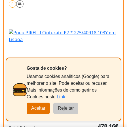
XL
A
B
A 70dB
Gosta de cookies?
Ver ficha técnica oficial (EPREL)
Usamos cookies analíticos (Google) para
237,26€
melhorar o site. Pode aceitar ou recusar.
/pneu
+ Imposto ambiental 1,82 € = 239,08€
Mais informações de como gerir os
Cookies neste
Link
Equilibragem + Válvula
Aceitar
Rejeitar
+11,50€/un
Pneus a partir de 18"
478,16€