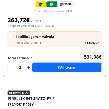
C
A
B 70dB
Ver ficha técnica oficial (EPREL)
263,72€
/pneu
+ Imposto ambiental 1,82 € = 265,54€
Equilibragem + Válvula
+11,50€/un
Pneus a partir de 18"
531,08€
Total Estimado:
-
+
2
Adicionar
OE BMW / MINI
PIRELLI CINTURATO P7 *
275/40R18 103Y