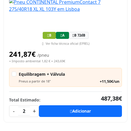
B
A
B 72dB
Ver ficha técnica oficial (EPREL)
241,87€
/pneu
+ Imposto ambiental 1,82 € = 243,69€
Equilibragem + Válvula
+11,50€/un
Pneus a partir de 18"
487,38€
Total Estimado:
-
+
2
Adicionar