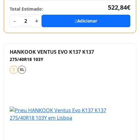
522,84€
Total Estimado:
-
+
2
Adicionar
HANKOOK VENTUS EVO K137 K137
275/40R18 103Y
XL