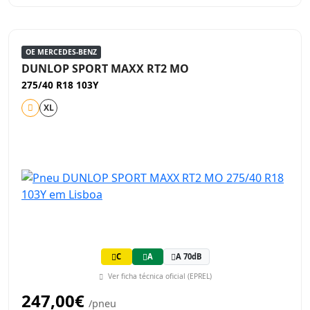
OE MERCEDES-BENZ
DUNLOP SPORT MAXX RT2 MO
275/40 R18 103Y
XL
C
A
A 70dB
Ver ficha técnica oficial (EPREL)
247,00€
/pneu