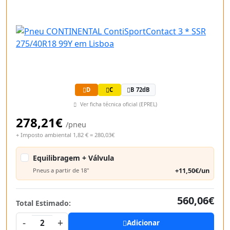
D
C
B 72dB
Ver ficha técnica oficial (EPREL)
278,21€
/pneu
+ Imposto ambiental 1,82 € = 280,03€
Equilibragem + Válvula
+11,50€/un
Pneus a partir de 18"
560,06€
Total Estimado:
-
+
2
Adicionar