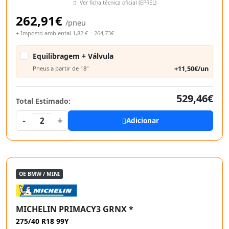
Ver ficha técnica oficial (EPREL)
262,91€
/pneu
+ Imposto ambiental 1,82 € = 264,73€
Equilibragem + Válvula
+11,50€/un
Pneus a partir de 18"
529,46€
Total Estimado:
-
+
2
Adicionar
OE BMW / MINI
MICHELIN PRIMACY3 GRNX *
275/40 R18 99Y