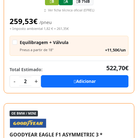
B
A
B 71dB
Ver ficha técnica oficial (EPREL)
259,53€
/pneu
+ Imposto ambiental 1,82 € = 261,35€
Equilibragem + Válvula
+11,50€/un
Pneus a partir de 18"
522,70€
Total Estimado:
-
+
2
Adicionar
OE BMW / MINI
GOODYEAR EAGLE F1 ASYMMETRIC 3 *