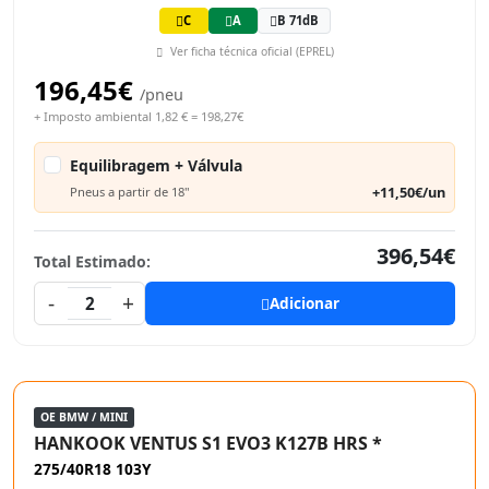
C
A
B 71dB
Ver ficha técnica oficial (EPREL)
196,45€
/pneu
+ Imposto ambiental 1,82 € = 198,27€
Equilibragem + Válvula
+11,50€/un
Pneus a partir de 18"
396,54€
Total Estimado:
-
+
2
Adicionar
OE BMW / MINI
HANKOOK VENTUS S1 EVO3 K127B HRS *
275/40R18 103Y