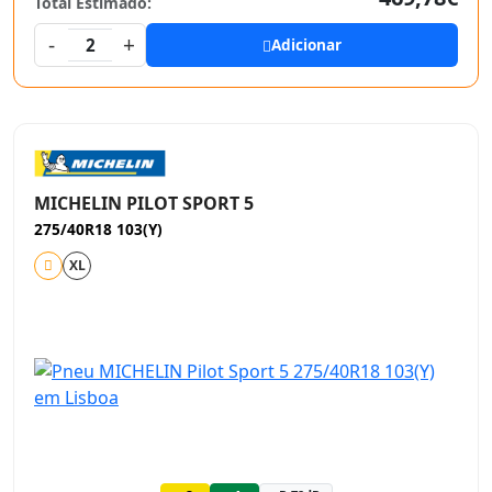
Total Estimado:
-
+
2
Adicionar
MICHELIN PILOT SPORT 5
275/40R18 103(Y)
XL