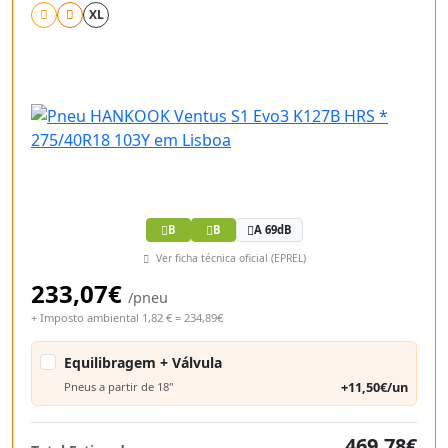
XL
B
B
A 69dB
Ver ficha técnica oficial (EPREL)
233,07€
/pneu
+ Imposto ambiental 1,82 € = 234,89€
Equilibragem + Válvula
+11,50€/un
Pneus a partir de 18"
469,78€