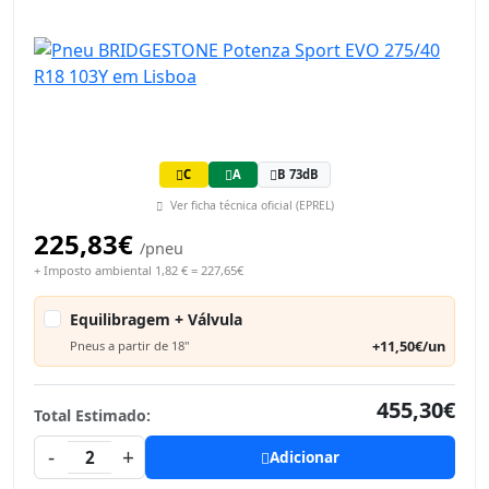
C
A
B 73dB
Ver ficha técnica oficial (EPREL)
225,83€
/pneu
+ Imposto ambiental 1,82 € = 227,65€
Equilibragem + Válvula
+11,50€/un
Pneus a partir de 18"
455,30€
Total Estimado:
-
+
2
Adicionar