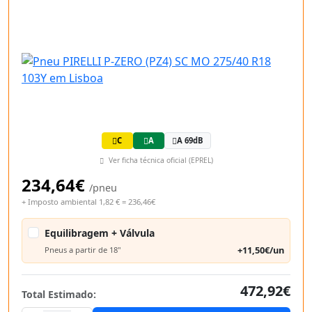
C
A
A 69dB
Ver ficha técnica oficial (EPREL)
234,64€
/pneu
+ Imposto ambiental 1,82 € = 236,46€
Equilibragem + Válvula
+11,50€/un
Pneus a partir de 18"
472,92€
Total Estimado: