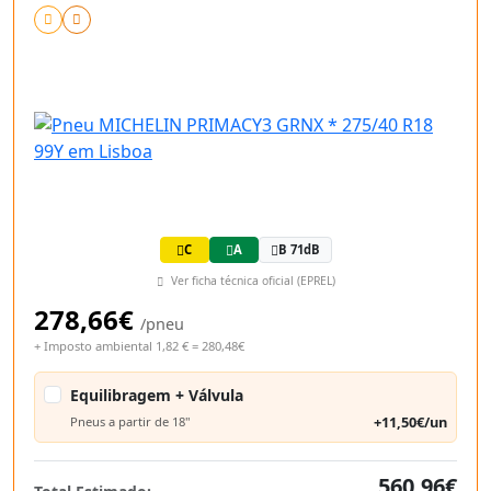
C
A
B 71dB
Ver ficha técnica oficial (EPREL)
278,66€
/pneu
+ Imposto ambiental 1,82 € = 280,48€
Equilibragem + Válvula
+11,50€/un
Pneus a partir de 18"
560,96€