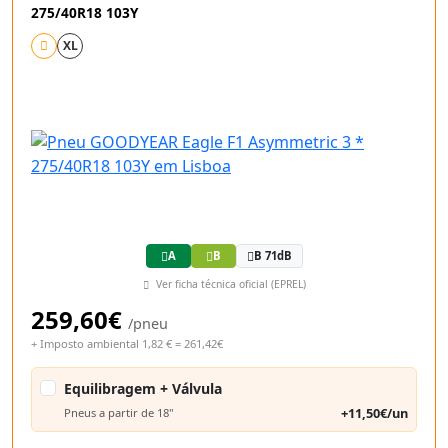
275/40R18 103Y
XL
A
B
B 71dB
Ver ficha técnica oficial (EPREL)
259,60€
/pneu
+ Imposto ambiental 1,82 € = 261,42€
Equilibragem + Válvula
+11,50€/un
Pneus a partir de 18"