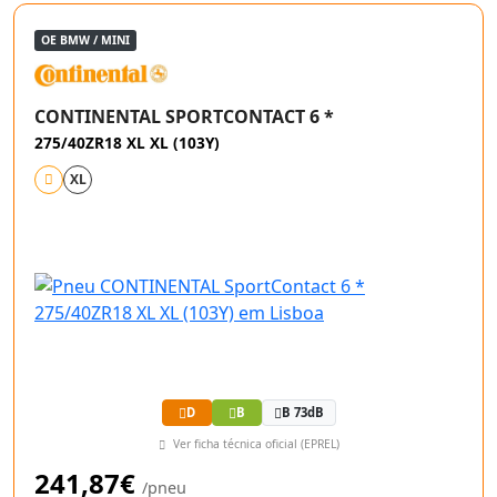
OE BMW / MINI
CONTINENTAL SPORTCONTACT 6 *
275/40ZR18 XL XL (103Y)
XL
D
B
B 73dB
Ver ficha técnica oficial (EPREL)
241,87€
/pneu