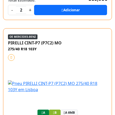
Total Estimado:
-
+
2
Adicionar
OE MERCEDES-BENZ
PIRELLI CINT-P7 (P7C2) MO
275/40 R18 103Y
A
B
A 69dB