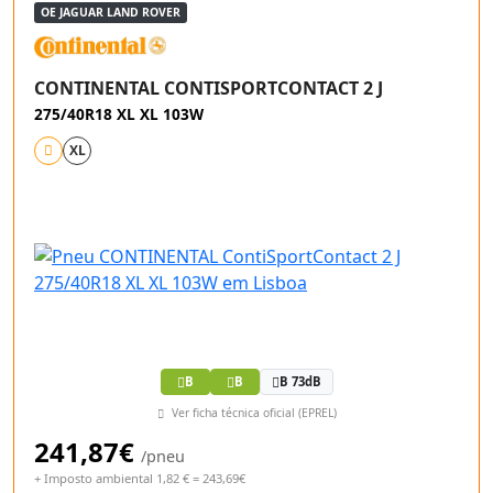
OE JAGUAR LAND ROVER
CONTINENTAL CONTISPORTCONTACT 2 J
275/40R18 XL XL 103W
XL
B
B
B 73dB
Ver ficha técnica oficial (EPREL)
241,87€
/pneu
+ Imposto ambiental 1,82 € = 243,69€