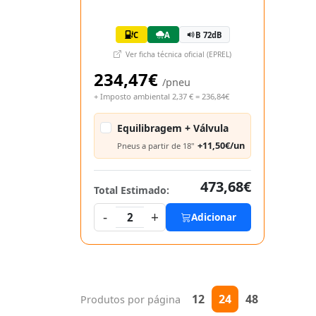
C
A
B 72dB
Ver ficha técnica oficial (EPREL)
234,47€
/pneu
+ Imposto ambiental 2,37 € = 236,84€
Equilibragem + Válvula
+11,50€/un
Pneus a partir de 18"
473,68€
Total Estimado:
-
+
2
Adicionar
12
24
48
Produtos por página