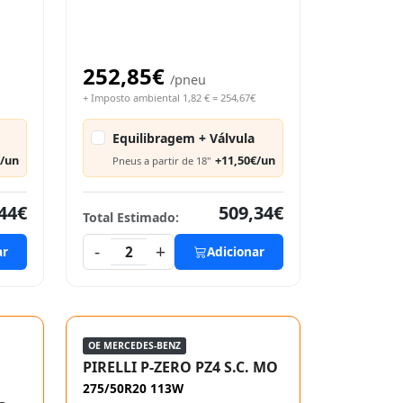
252,85€
/pneu
+ Imposto ambiental 1,82 € = 254,67€
Equilibragem + Válvula
€/un
+11,50€/un
Pneus a partir de 18"
44€
509,34€
Total Estimado:
-
+
ar
2
Adicionar
OE MERCEDES-BENZ
PIRELLI P-ZERO PZ4 S.C. MO
275/50R20 113W