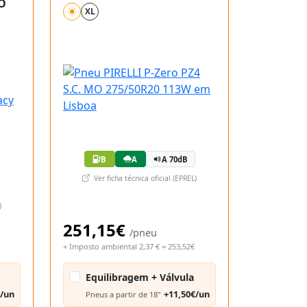
O
XL
B
A
A 70dB
Ver ficha técnica oficial (EPREL)
)
251,15€
/pneu
+ Imposto ambiental 2,37 € = 253,52€
Equilibragem + Válvula
€/un
+11,50€/un
Pneus a partir de 18"