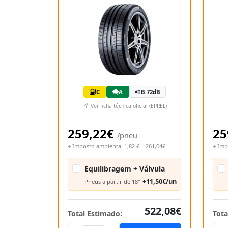
C
A
B 72dB
Ver ficha técnica oficial (EPREL)
259,22€
25
/pneu
+ Imposto ambiental 1,82 € = 261,04€
+ Imp
Equilibragem + Válvula
+11,50€/un
Pneus a partir de 18"
522,08€
Total Estimado:
Tota