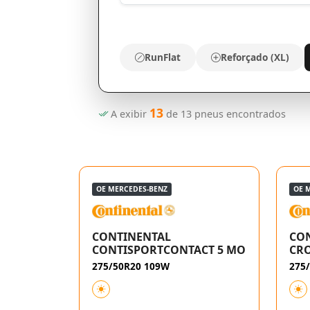
RunFlat
Reforçado (XL)
13
A exibir
de
13
pneus encontrados
OE MERCEDES-BENZ
OE 
CONTINENTAL
CO
CONTISPORTCONTACT 5 MO
CR
275/50R20 109W
275