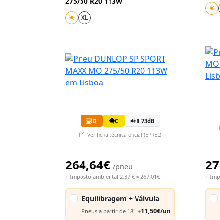
275/50 R20 113W
XL
D
C
B 73dB
Ver ficha técnica oficial (EPREL)
264,64€
27
/pneu
+ Imposto ambiental 2,37 € = 267,01€
+ Imp
Equilibragem + Válvula
+11,50€/un
Pneus a partir de 18"