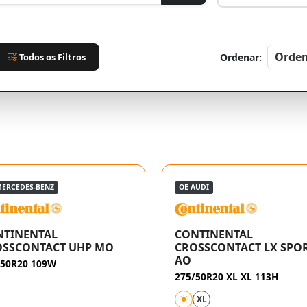
Todos os Filtros
Ordenar:
MERCEDES-BENZ
OE AUDI
NTINENTAL
CONTINENTAL
OSSCONTACT UHP MO
CROSSCONTACT LX SPO
AO
/50R20 109W
275/50R20 XL XL 113H
XL