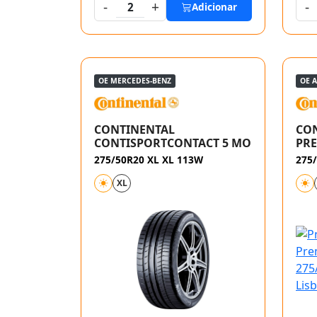
-
+
-
2
Adicionar
OE MERCEDES-BENZ
OE 
CONTINENTAL
CO
CONTISPORTCONTACT 5 MO
PR
275/50R20 XL XL 113W
275/
XL