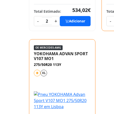
534,02€
Total Estimado:
Tota
-
+
-
2
Adicionar
OE MERCEDES-AMG
YOKOHAMA ADVAN SPORT
V107 MO1
275/50R20 113Y
XL