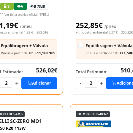
B
A
B 73dB
Ver ficha técnica oficial (EPREL)
1,19€
252,85€
/pneu
/pneu
osto ambiental 1,82 € = 263,01€
+ Imposto ambiental 2,37 € = 255,22€
Equilibragem + Válvula
Equilibragem + Válvula
+11,50€/un
+11,50
Pneus a partir de 18"
Pneus a partir de 18"
526,02€
510,
l Estimado:
Total Estimado:
+
-
+
2
Adicionar
2
Adicion
MERCEDES-AMG
OE MERCEDES-BENZ
ELLI SC-ZERO MO1
/50 R20 113W