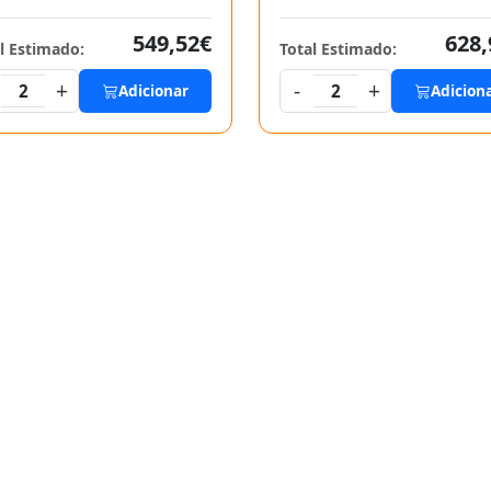
549,52€
628,
l Estimado:
Total Estimado:
+
-
+
2
Adicionar
2
Adicion