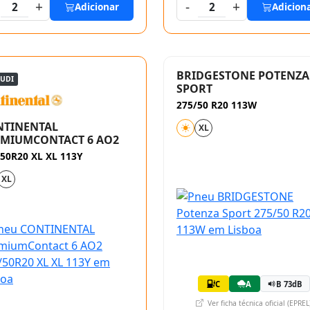
+
-
+
2
Adicionar
2
Adicion
BRIDGESTONE POTENZA
AUDI
SPORT
275/50 R20 113W
NTINENTAL
XL
EMIUMCONTACT 6 AO2
50R20 XL XL 113Y
XL
C
A
B 73dB
Ver ficha técnica oficial (EPREL