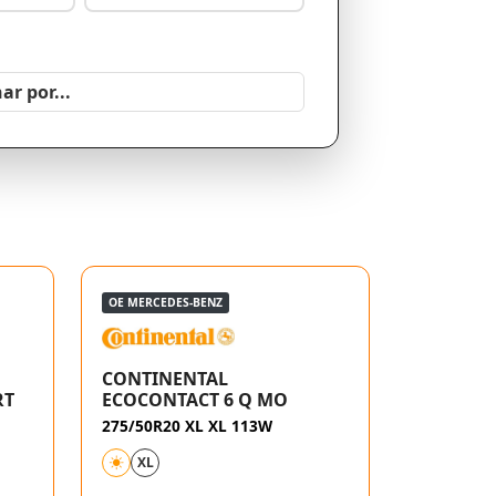
OE MERCEDES-BENZ
CONTINENTAL
RT
ECOCONTACT 6 Q MO
275/50R20 XL XL 113W
XL