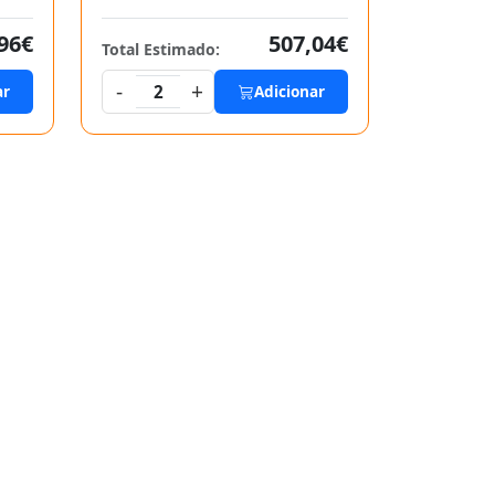
96€
507,04€
Total Estimado:
-
+
ar
2
Adicionar