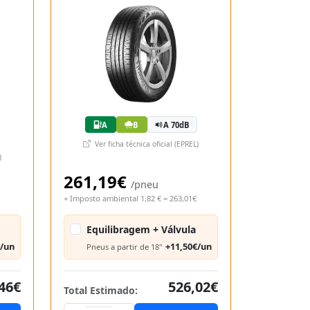
A
B
A 70dB
Ver ficha técnica oficial (EPREL)
)
261,19€
/pneu
+ Imposto ambiental 1,82 € = 263,01€
Equilibragem + Válvula
€/un
+11,50€/un
Pneus a partir de 18"
46€
526,02€
Total Estimado: