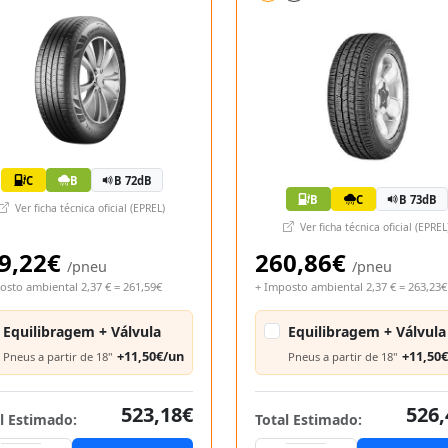
C
B
B 72dB
B
C
B 73dB
Ver ficha técnica oficial (EPREL)
Ver ficha técnica oficial (EPREL
9,22€
260,86€
/pneu
/pneu
osto ambiental 2,37 € = 261,59€
+ Imposto ambiental 2,37 € = 263,23€
Equilibragem + Válvula
Equilibragem + Válvula
+11,50€/un
+11,50
Pneus a partir de 18"
Pneus a partir de 18"
523,18€
526,
l Estimado:
Total Estimado: