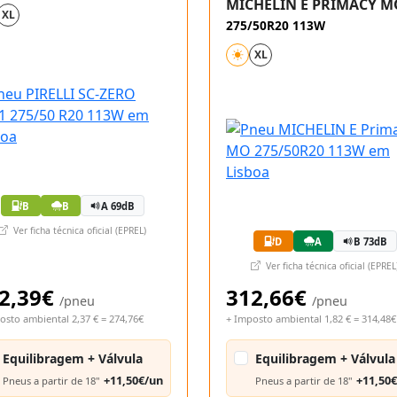
MICHELIN E PRIMACY M
XL
275/50R20 113W
XL
B
B
A 69dB
Ver ficha técnica oficial (EPREL)
D
A
B 73dB
Ver ficha técnica oficial (EPREL
2,39€
312,66€
/pneu
/pneu
osto ambiental 2,37 € = 274,76€
+ Imposto ambiental 1,82 € = 314,48€
Equilibragem + Válvula
Equilibragem + Válvula
+11,50€/un
+11,50
Pneus a partir de 18"
Pneus a partir de 18"