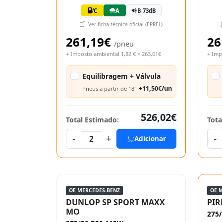
C
A
B 73dB
Ver ficha técnica oficial (EPREL)
261,19€
26
/pneu
+ Imposto ambiental 1,82 € = 263,01€
+ Imp
Equilibragem + Válvula
+11,50€/un
Pneus a partir de 18"
526,02€
Total Estimado:
Tota
-
+
-
2
Adicionar
OE MERCEDES-BENZ
OE 
DUNLOP SP SPORT MAXX
PIR
MO
275