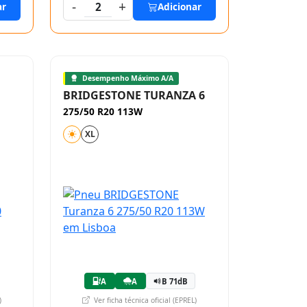
-
+
ar
2
Adicionar
Desempenho Máximo A/A
BRIDGESTONE TURANZA 6
275/50 R20 113W
XL
A
A
B 71dB
)
Ver ficha técnica oficial (EPREL)