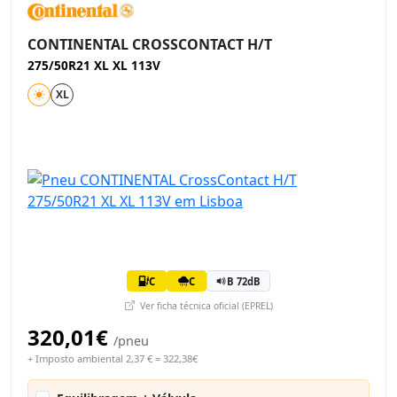
CONTINENTAL CROSSCONTACT H/T
275/50R21 XL XL 113V
XL
C
C
B 72dB
Ver ficha técnica oficial (EPREL)
320,01€
/pneu
+ Imposto ambiental 2,37 € = 322,38€