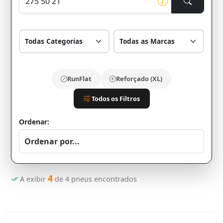
RunFlat
Reforçado (XL)
Todos os Filtros
Ordenar:
4
A exibir
de
4
pneus encontrados