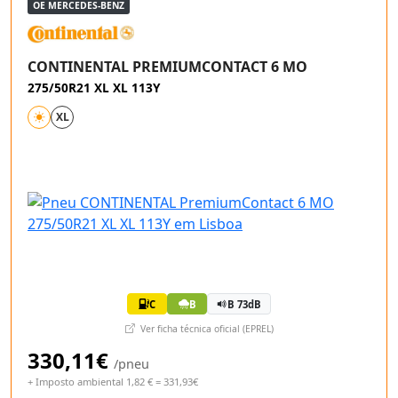
OE MERCEDES-BENZ
CONTINENTAL PREMIUMCONTACT 6 MO
275/50R21 XL XL 113Y
XL
C
B
B 73dB
Ver ficha técnica oficial (EPREL)
330,11€
/pneu
+ Imposto ambiental 1,82 € = 331,93€