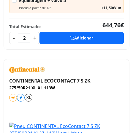
Equilibragem + Válvula
+11,50€/un
Pneus a partir de 18"
644,76€
Total Estimado:
-
+
2
Adicionar
CONTINENTAL ECOCONTACT 7 S ZK
275/50R21 XL XL 113W
XL