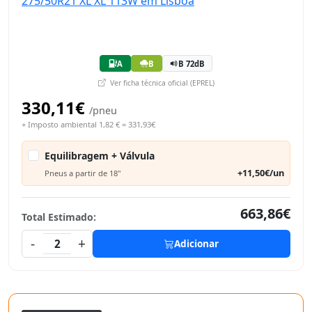
A
B
B 72dB
Ver ficha técnica oficial (EPREL)
330,11€
/pneu
+ Imposto ambiental 1,82 € = 331,93€
Equilibragem + Válvula
+11,50€/un
Pneus a partir de 18"
663,86€
Total Estimado:
-
+
2
Adicionar