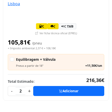
C
C
C 73dB
Ver ficha técnica oficial (EPREL)
105,81€
/pneu
+ Imposto ambiental 2,37 € = 108,18€
Equilibragem + Válvula
+11,50€/un
Pneus a partir de 18"
216,36€
Total Estimado:
-
+
2
Adicionar