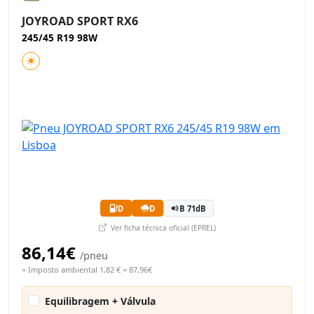
JOYROAD SPORT RX6
245/45 R19 98W
D
D
B 71dB
Ver ficha técnica oficial (EPREL)
86,14€
/pneu
+ Imposto ambiental 1,82 € = 87,96€
Equilibragem + Válvula