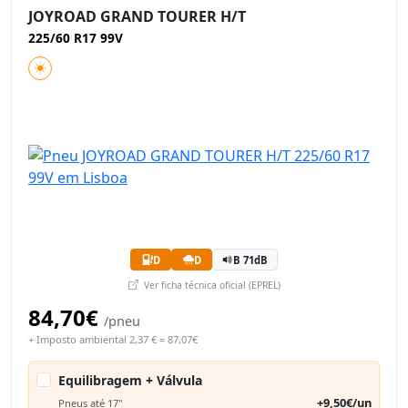
JOYROAD GRAND TOURER H/T
225/60 R17 99V
D
D
B 71dB
Ver ficha técnica oficial (EPREL)
84,70€
/pneu
+ Imposto ambiental 2,37 € = 87,07€
Equilibragem + Válvula
+9,50€/un
Pneus até 17"