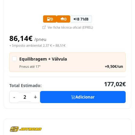
D
D
B 71dB
Ver ficha técnica oficial (EPREL)
86,14€
/pneu
+ Imposto ambiental 2,37 € = 88,51€
Equilibragem + Válvula
+9,50€/un
Pneus até 17"
177,02€
Total Estimado:
-
+
2
Adicionar