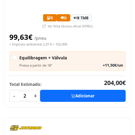
D
D
B 73dB
Ver ficha técnica oficial (EPREL)
99,63€
/pneu
+ Imposto ambiental 2,37 € = 102,00€
Equilibragem + Válvula
+11,50€/un
Pneus a partir de 18"
204,00€
Total Estimado:
-
+
2
Adicionar