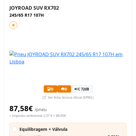
JOYROAD SUV RX702
245/65 R17 107H
D
D
C 72dB
Ver ficha técnica oficial (EPREL)
87,58€
/pneu
+ Imposto ambiental 2,37 € = 89,95€
Equilibragem + Válvula