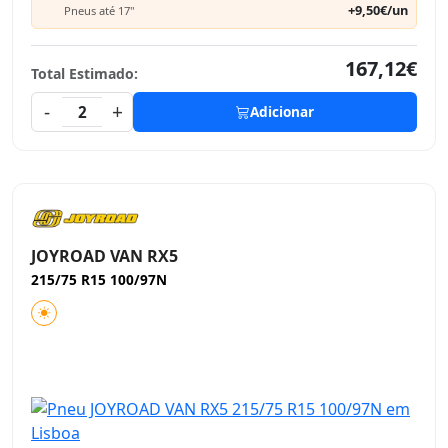
+9,50€/un
Pneus até 17"
167,12€
Total Estimado:
-
+
2
Adicionar
JOYROAD VAN RX5
215/75 R15 100/97N