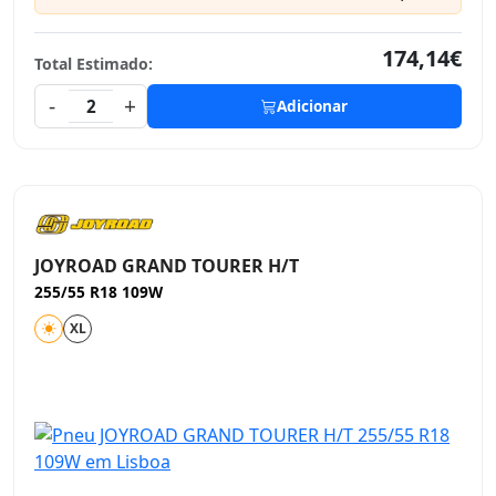
174,14€
Total Estimado:
-
+
2
Adicionar
JOYROAD GRAND TOURER H/T
255/55 R18 109W
XL