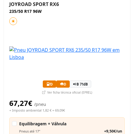
JOYROAD SPORT RX6
235/50 R17 96W
D
D
B 71dB
Ver ficha técnica oficial (EPREL)
67,27€
/pneu
+ Imposto ambiental 1,82 € = 69,09€
Equilibragem + Válvula
+9,50€/un
Pneus até 17"