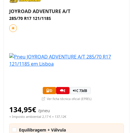
JOYROAD ADVENTURE A/T
285/70 R17 121/118S
D
E
C 73dB
Ver ficha técnica oficial (EPREL)
134,95€
/pneu
+ Imposto ambiental 2,17 € = 137,12€
Equilibragem + Válvula