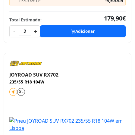
+9,50€/un
Pneus até 17"
179,90€
Total Estimado:
-
+
2
Adicionar
JOYROAD SUV RX702
235/55 R18 104W
XL