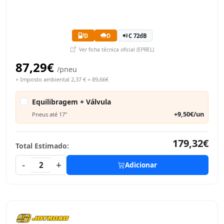
D
D
C 72dB
Ver ficha técnica oficial (EPREL)
87,29€
/pneu
+ Imposto ambiental 2,37 € = 89,66€
Equilibragem + Válvula
+9,50€/un
Pneus até 17"
179,32€
Total Estimado:
-
+
2
Adicionar