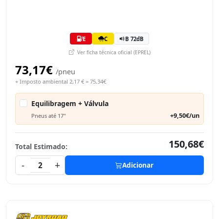
E
C
B 72dB
Ver ficha técnica oficial (EPREL)
73,17€
/pneu
+ Imposto ambiental 2,17 € = 75,34€
Equilibragem + Válvula
+9,50€/un
Pneus até 17"
150,68€
Total Estimado:
-
+
2
Adicionar