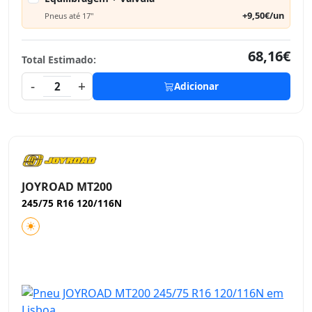
+9,50€/un
Pneus até 17"
68,16€
Total Estimado:
-
+
2
Adicionar
JOYROAD MT200
245/75 R16 120/116N