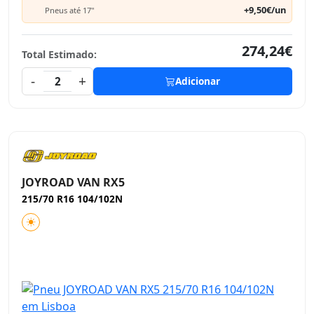
+9,50€/un
Pneus até 17"
274,24€
Total Estimado:
-
+
2
Adicionar
JOYROAD VAN RX5
215/70 R16 104/102N