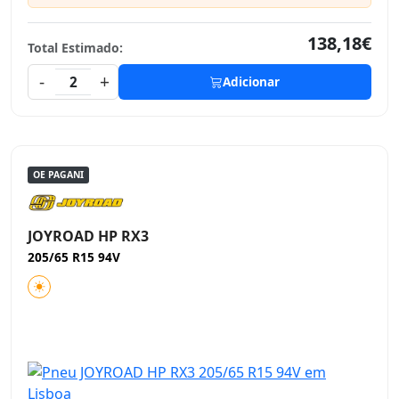
138,18€
Total Estimado:
-
+
2
Adicionar
OE PAGANI
JOYROAD HP RX3
205/65 R15 94V