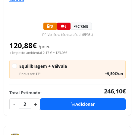
D
E
C 73dB
Ver ficha técnica oficial (EPREL)
120,88€
/pneu
+ Imposto ambiental 2,17 € = 123,05€
Equilibragem + Válvula
+9,50€/un
Pneus até 17"
246,10€
Total Estimado:
-
+
2
Adicionar