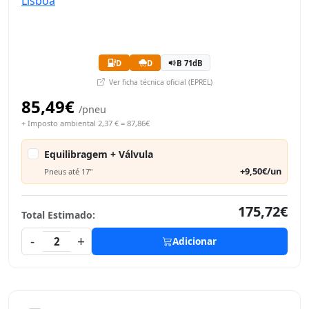
D
D
B 71dB
Ver ficha técnica oficial (EPREL)
85,49€
/pneu
+ Imposto ambiental 2,37 € = 87,86€
Equilibragem + Válvula
+9,50€/un
Pneus até 17"
175,72€
Total Estimado:
-
+
2
Adicionar