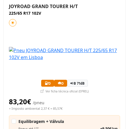
JOYROAD GRAND TOURER H/T
225/65 R17 102V
D
D
B 71dB
Ver ficha técnica oficial (EPREL)
83,20€
/pneu
+ Imposto ambiental 2,37 € = 85,57€
Equilibragem + Válvula
+9,50€/un
Pneus até 17"