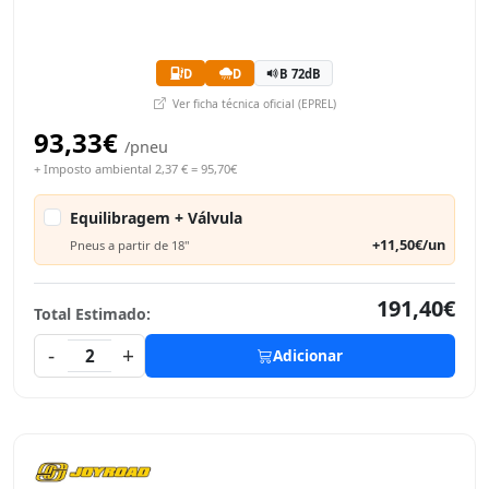
D
D
B 72dB
Ver ficha técnica oficial (EPREL)
93,33€
/pneu
+ Imposto ambiental 2,37 € = 95,70€
Equilibragem + Válvula
+11,50€/un
Pneus a partir de 18"
191,40€
Total Estimado:
-
+
2
Adicionar