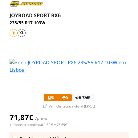
JOYROAD SPORT RX6
235/55 R17 103W
XL
D
D
B 72dB
Ver ficha técnica oficial (EPREL)
71,87€
/pneu
+ Imposto ambiental 1,82 € = 73,69€