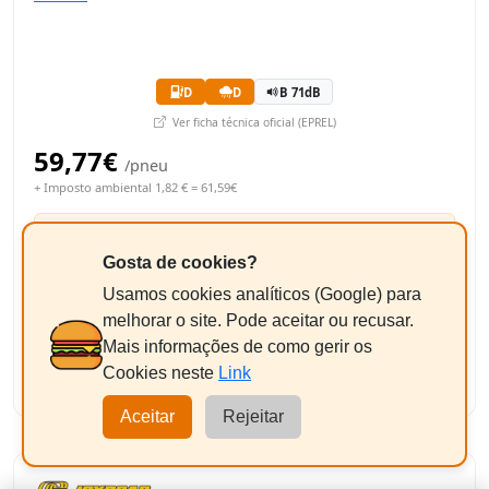
D
D
B 71dB
Ver ficha técnica oficial (EPREL)
59,77€
/pneu
+ Imposto ambiental 1,82 € = 61,59€
Equilibragem + Válvula
+9,50€/un
Gosta de cookies?
Pneus até 17"
Usamos cookies analíticos (Google) para
melhorar o site. Pode aceitar ou recusar.
123,18€
Total Estimado:
Mais informações de como gerir os
-
+
2
Cookies neste
Link
Adicionar
Aceitar
Rejeitar