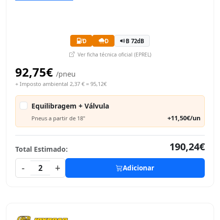
D
D
B 72dB
Ver ficha técnica oficial (EPREL)
92,75€
/pneu
+ Imposto ambiental 2,37 € = 95,12€
Equilibragem + Válvula
+11,50€/un
Pneus a partir de 18"
190,24€
Total Estimado:
-
+
2
Adicionar