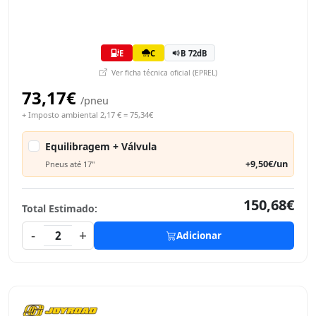
E
C
B 72dB
Ver ficha técnica oficial (EPREL)
73,17€
/pneu
+ Imposto ambiental 2,17 € = 75,34€
Equilibragem + Válvula
+9,50€/un
Pneus até 17"
150,68€
Total Estimado:
-
+
2
Adicionar