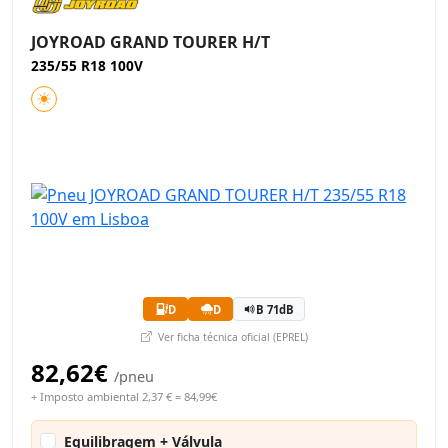
JOYROAD GRAND TOURER H/T
235/55 R18 100V
D
D
B 71dB
Ver ficha técnica oficial (EPREL)
82,62€
/pneu
+ Imposto ambiental 2,37 € = 84,99€
Equilibragem + Válvula