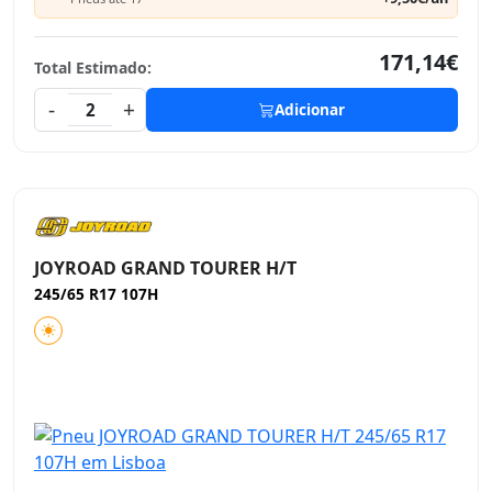
171,14€
Total Estimado:
-
+
2
Adicionar
JOYROAD GRAND TOURER H/T
245/65 R17 107H