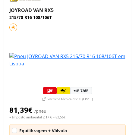
JOYROAD VAN RX5
215/70 R16 108/106T
E
C
B 72dB
Ver ficha técnica oficial (EPREL)
81,39€
/pneu
+ Imposto ambiental 2,17 € = 83,56€
Equilibragem + Válvula