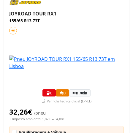
JOYROAD TOUR RX1
155/65 R13 73T
E
D
B 70dB
Ver ficha técnica oficial (EPREL)
32,26€
/pneu
+ Imposto ambiental 1,82 € = 34,08€
Equilibragem + Válvula