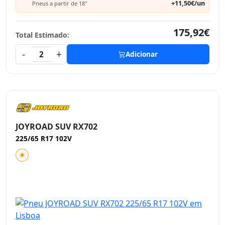
+11,50€/un
Pneus a partir de 18"
175,92€
Total Estimado:
-
+
2
Adicionar
JOYROAD SUV RX702
225/65 R17 102V