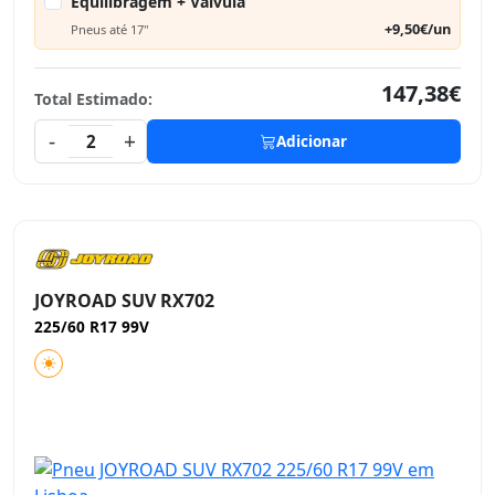
Equilibragem + Válvula
+9,50€/un
Pneus até 17"
147,38€
Total Estimado:
-
+
2
Adicionar
JOYROAD SUV RX702
225/60 R17 99V