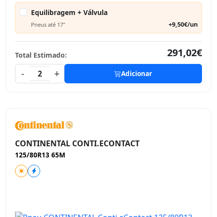
Equilibragem + Válvula
+9,50€/un
Pneus até 17"
291,02€
Total Estimado:
-
+
2
Adicionar
CONTINENTAL CONTI.ECONTACT
125/80R13 65M