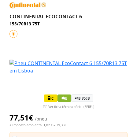
CONTINENTAL ECOCONTACT 6
155/70R13 75T
C
B
B 70dB
Ver ficha técnica oficial (EPREL)
77,51€
/pneu
+ Imposto ambiental 1,82 € = 79,33€