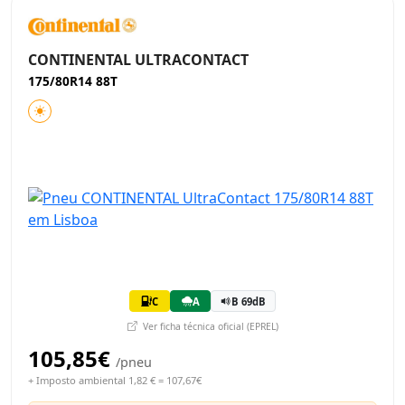
CONTINENTAL ULTRACONTACT
175/80R14 88T
C
A
B 69dB
Ver ficha técnica oficial (EPREL)
105,85€
/pneu
+ Imposto ambiental 1,82 € = 107,67€