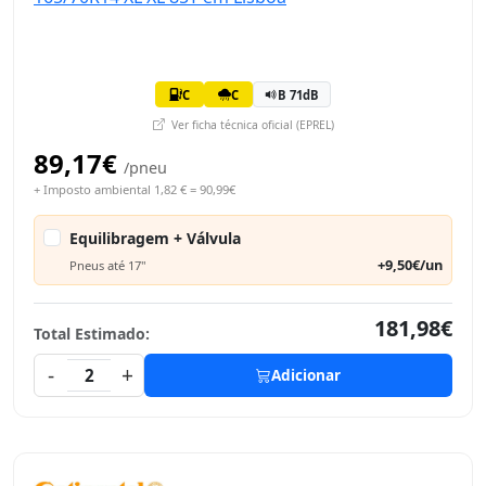
C
C
B 71dB
Ver ficha técnica oficial (EPREL)
89,17€
/pneu
+ Imposto ambiental 1,82 € = 90,99€
Equilibragem + Válvula
+9,50€/un
Pneus até 17"
181,98€
Total Estimado:
-
+
2
Adicionar