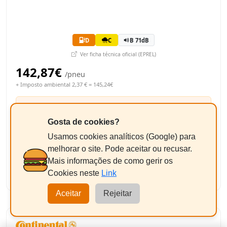
D
C
B 71dB
Ver ficha técnica oficial (EPREL)
142,87€
/pneu
+ Imposto ambiental 2,37 € = 145,24€
Equilibragem + Válvula
+9,50€/un
Pneus até 17"
Gosta de cookies?
Usamos cookies analíticos (Google) para
290,48€
melhorar o site. Pode aceitar ou recusar.
Total Estimado:
Mais informações de como gerir os
-
+
2
Adicionar
Cookies neste
Link
Aceitar
Rejeitar