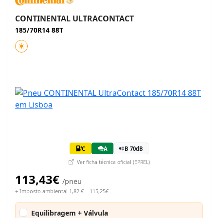
CONTINENTAL ULTRACONTACT
185/70R14 88T
C
A
B 70dB
Ver ficha técnica oficial (EPREL)
113,43€
/pneu
+ Imposto ambiental 1,82 € = 115,25€
Equilibragem + Válvula