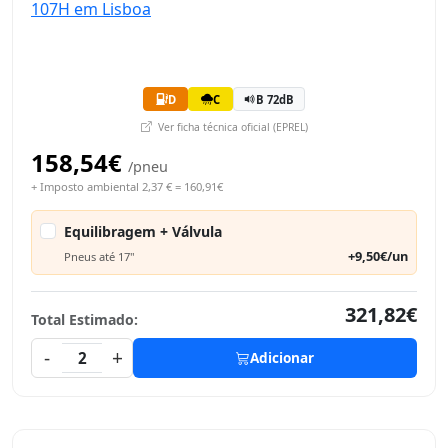
D
C
B 72dB
Ver ficha técnica oficial (EPREL)
158,54€
/pneu
+ Imposto ambiental 2,37 € = 160,91€
Equilibragem + Válvula
+9,50€/un
Pneus até 17"
321,82€
Total Estimado:
-
+
2
Adicionar