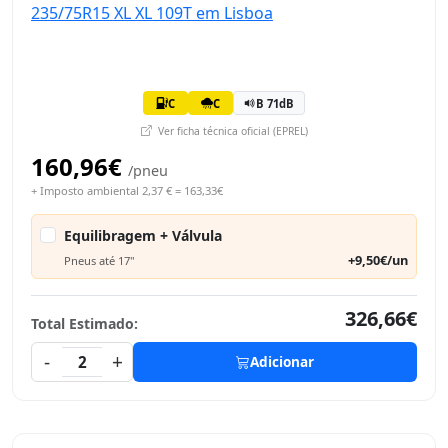
C
C
B 71dB
Ver ficha técnica oficial (EPREL)
160,96€
/pneu
+ Imposto ambiental 2,37 € = 163,33€
Equilibragem + Válvula
+9,50€/un
Pneus até 17"
326,66€
Total Estimado:
-
+
2
Adicionar