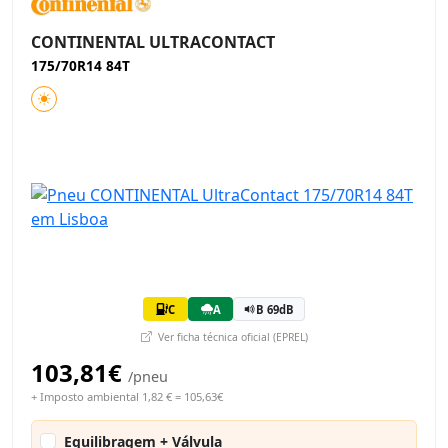
CONTINENTAL ULTRACONTACT
175/70R14 84T
C
A
B 69dB
Ver ficha técnica oficial (EPREL)
103,81€
/pneu
+ Imposto ambiental 1,82 € = 105,63€
Equilibragem + Válvula