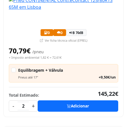
D
D
B 70dB
Ver ficha técnica oficial (EPREL)
70,79€
/pneu
+ Imposto ambiental 1,82 € = 72,61€
Equilibragem + Válvula
+9,50€/un
Pneus até 17"
145,22€
Total Estimado:
-
+
2
Adicionar