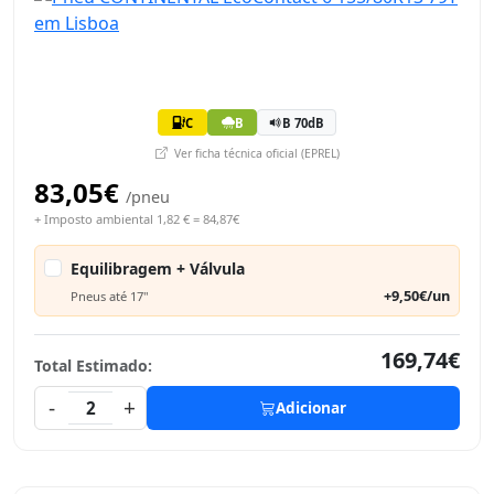
C
B
B 70dB
Ver ficha técnica oficial (EPREL)
83,05€
/pneu
+ Imposto ambiental 1,82 € = 84,87€
Equilibragem + Válvula
+9,50€/un
Pneus até 17"
169,74€
Total Estimado:
-
+
2
Adicionar