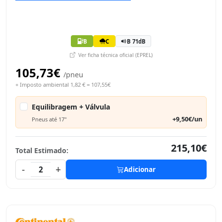
B
C
B 71dB
Ver ficha técnica oficial (EPREL)
105,73€
/pneu
+ Imposto ambiental 1,82 € = 107,55€
Equilibragem + Válvula
+9,50€/un
Pneus até 17"
215,10€
Total Estimado:
-
+
2
Adicionar