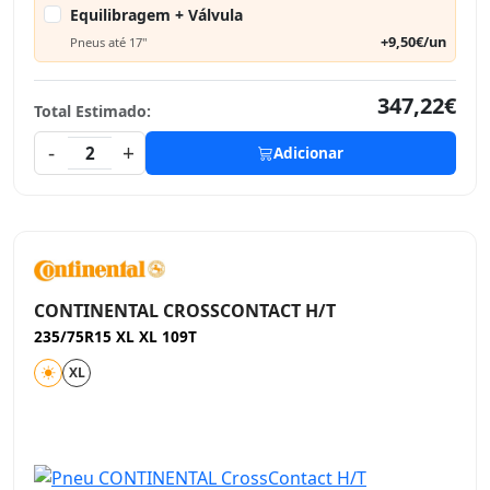
Equilibragem + Válvula
+9,50€/un
Pneus até 17"
347,22€
Total Estimado:
-
+
2
Adicionar
CONTINENTAL CROSSCONTACT H/T
235/75R15 XL XL 109T
XL