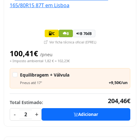
C
B
B 70dB
Ver ficha técnica oficial (EPREL)
100,41€
/pneu
+ Imposto ambiental 1,82 € = 102,23€
Equilibragem + Válvula
+9,50€/un
Pneus até 17"
204,46€
Total Estimado:
-
+
2
Adicionar