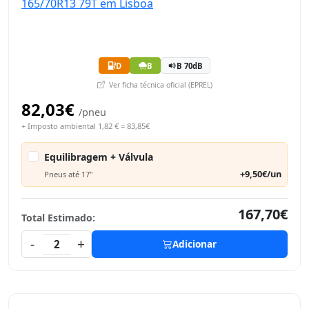
D
B
B 70dB
Ver ficha técnica oficial (EPREL)
82,03€
/pneu
+ Imposto ambiental 1,82 € = 83,85€
Equilibragem + Válvula
+9,50€/un
Pneus até 17"
167,70€
Total Estimado:
-
+
2
Adicionar