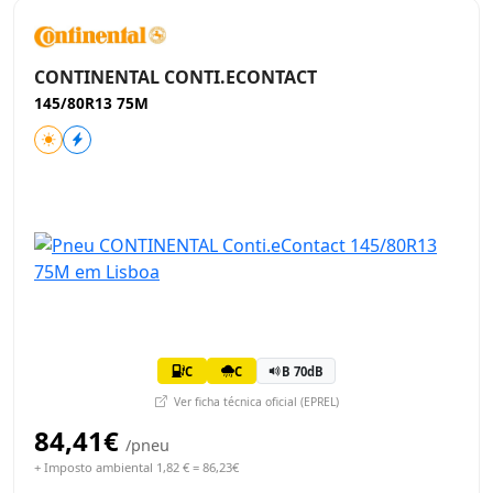
CONTINENTAL CONTI.ECONTACT
145/80R13 75M
C
C
B 70dB
Ver ficha técnica oficial (EPREL)
84,41€
/pneu
+ Imposto ambiental 1,82 € = 86,23€