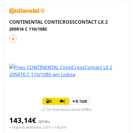
CONTINENTAL CONTICROSSCONTACT LX 2
205R16 C 110/108S
C
C
B 72dB
Ver ficha técnica oficial (EPREL)
143,14€
/pneu
+ Imposto ambiental 2,37 € = 145,51€