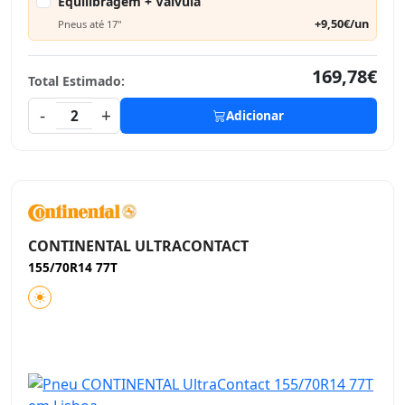
Equilibragem + Válvula
+9,50€/un
Pneus até 17"
169,78€
Total Estimado:
-
+
2
Adicionar
CONTINENTAL ULTRACONTACT
155/70R14 77T