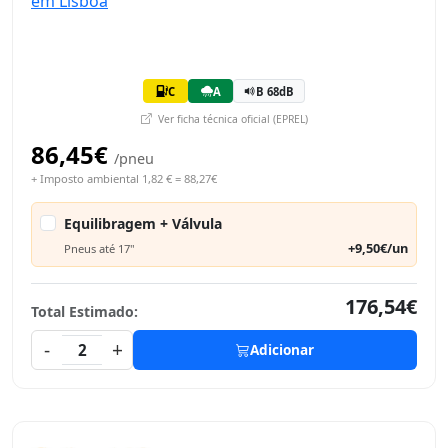
C
A
B 68dB
Ver ficha técnica oficial (EPREL)
86,45€
/pneu
+ Imposto ambiental 1,82 € = 88,27€
Equilibragem + Válvula
+9,50€/un
Pneus até 17"
176,54€
Total Estimado:
-
+
2
Adicionar