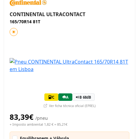
CONTINENTAL ULTRACONTACT
165/70R14 81T
C
A
B 68dB
Ver ficha técnica oficial (EPREL)
83,39€
/pneu
+ Imposto ambiental 1,82 € = 85,21€
Equilibragem + Válvula