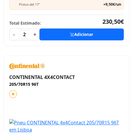
+9,50€/un
Pneus até 17"
230,50€
Total Estimado:
-
+
2
Adicionar
CONTINENTAL 4X4CONTACT
205/70R15 96T