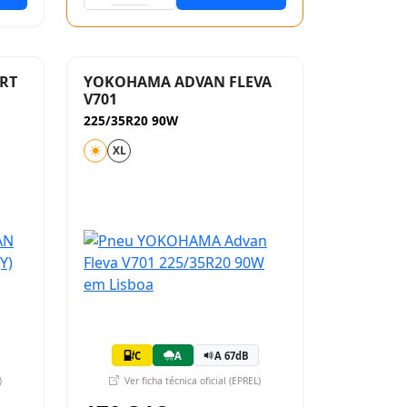
RT
YOKOHAMA ADVAN FLEVA
V701
225/35R20 90W
XL
C
A
A 67dB
)
Ver ficha técnica oficial (EPREL)