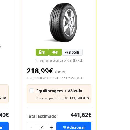
)
B
B
B 70dB
Ver ficha técnica oficial (EPREL)
218,99€
/pneu
+ Imposto ambiental 1,82 € = 220,81€
Equilibragem + Válvula
€/un
+11,50€/un
Pneus a partir de 18"
40€
441,62€
Total Estimado:
-
+
ar
2
Adicionar