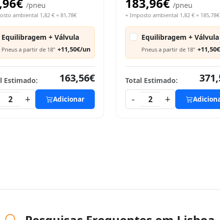
,96€
183,96€
/pneu
/pneu
osto ambiental 1,82 € = 81,78€
+ Imposto ambiental 1,82 € = 185,78€
Equilibragem + Válvula
Equilibragem + Válvula
+11,50€/un
+11,50
Pneus a partir de 18"
Pneus a partir de 18"
163,56€
371,
l Estimado:
Total Estimado:
+
-
+
2
Adicionar
2
Adicion
Pesquisas Frequentes em Lisboa