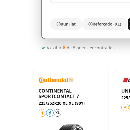
RunFlat
Reforçado (XL)
8
A exibir
de
8
pneus encontrados
CONTINENTAL
UNI
SPORTCONTACT 7
225/
225/35ZR20 XL XL (90Y)
XL