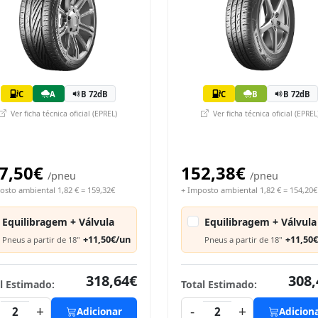
C
A
B 72dB
C
B
B 72dB
Ver ficha técnica oficial (EPREL)
Ver ficha técnica oficial (EPREL
7,50€
152,38€
/pneu
/pneu
osto ambiental 1,82 € = 159,32€
+ Imposto ambiental 1,82 € = 154,20€
Equilibragem + Válvula
Equilibragem + Válvula
+11,50€/un
+11,50
Pneus a partir de 18"
Pneus a partir de 18"
318,64€
308,
l Estimado:
Total Estimado:
+
-
+
2
Adicionar
2
Adicion