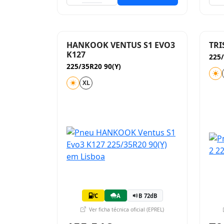
HANKOOK VENTUS S1 EVO3
TRI
K127
225
225/35R20 90(Y)
XL
C
A
B 72dB
Ver ficha técnica oficial (EPREL)