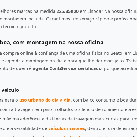
elhores marcas na medida
225/35R20
em Lisboa? Na nossa oficin
om montagem incluída. Garantimos um serviço rápido e profission
 técnico gratuito.
sboa, com montagem na nossa oficina
compra online à confiança de uma oficina física no Beato, em L
e agende a montagem no dia e hora que lhe der mais jeito. Tra
mento de quem é
agente ContiService certificado
, porque acredi
 veículo
s para o
uso urbano do dia a dia
, com baixo consumo e boa dur
izam a travagem em piso molhado, o silêncio de rolamento e a es
:
máxima aderência e distâncias de travagem mais curtas para u
so e a versatilidade de
veículos maiores
, dentro e fora de estrad