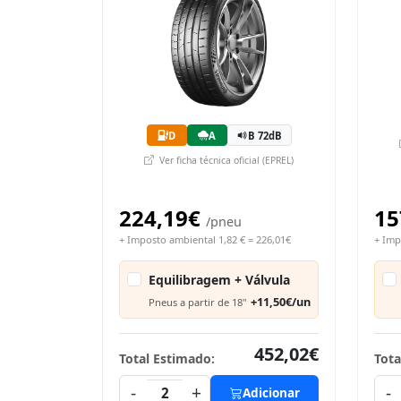
D
A
B 72dB
Ver ficha técnica oficial (EPREL)
224,19€
15
/pneu
+ Imposto ambiental 1,82 € = 226,01€
+ Imp
Equilibragem + Válvula
+11,50€/un
Pneus a partir de 18"
452,02€
Total Estimado:
Tota
-
+
-
2
Adicionar