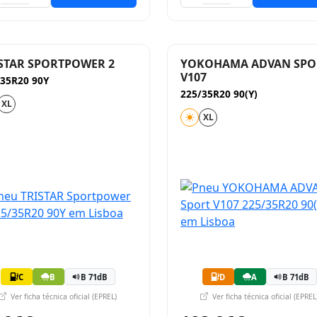
STAR SPORTPOWER 2
YOKOHAMA ADVAN SPO
V107
/35R20 90Y
225/35R20 90(Y)
XL
XL
C
B
B 71dB
D
A
B 71dB
Ver ficha técnica oficial (EPREL)
Ver ficha técnica oficial (EPREL