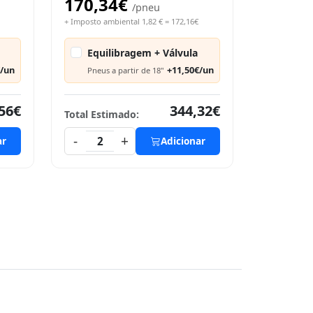
170,34€
/pneu
+ Imposto ambiental 1,82 € = 172,16€
Equilibragem + Válvula
€/un
+11,50€/un
Pneus a partir de 18"
56€
344,32€
Total Estimado:
-
+
ar
2
Adicionar