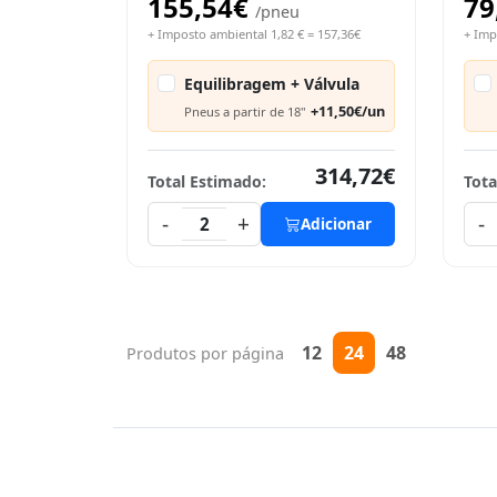
155,54€
79
/pneu
+ Imposto ambiental 1,82 € = 157,36€
+ Imp
Equilibragem + Válvula
+11,50€/un
Pneus a partir de 18"
314,72€
Total Estimado:
Tota
-
+
-
2
Adicionar
12
24
48
Produtos por página