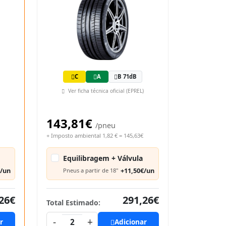
C
A
B 71dB
Ver ficha técnica oficial (EPREL)
143,81€
/pneu
+ Imposto ambiental 1,82 € = 145,63€
Equilibragem + Válvula
€/un
+11,50€/un
Pneus a partir de 18"
26€
291,26€
Total Estimado:
-
+
r
2
Adicionar