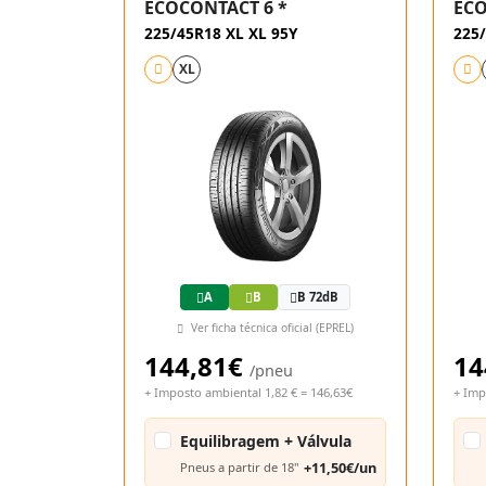
ECOCONTACT 6 *
ECO
225/45R18 XL XL 95Y
225/
XL
A
B
B 72dB
Ver ficha técnica oficial (EPREL)
144,81€
14
/pneu
+ Imposto ambiental 1,82 € = 146,63€
+ Imp
Equilibragem + Válvula
+11,50€/un
Pneus a partir de 18"