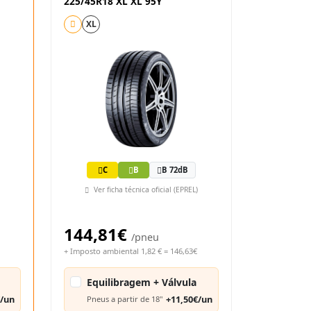
225/45R18 XL XL 95Y
XL
C
B
B 72dB
Ver ficha técnica oficial (EPREL)
144,81€
/pneu
+ Imposto ambiental 1,82 € = 146,63€
Equilibragem + Válvula
€/un
+11,50€/un
Pneus a partir de 18"