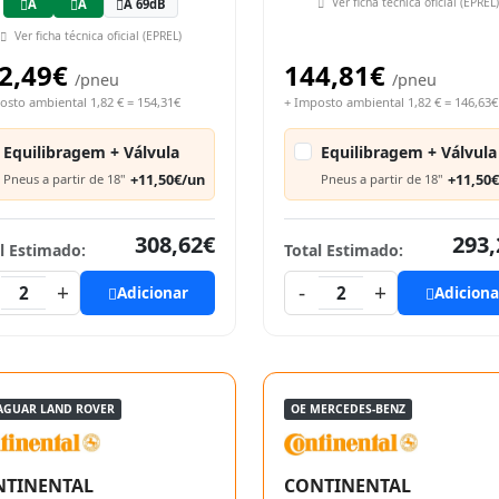
Ver ficha técnica oficial (EPREL)
A
A
A 69dB
Ver ficha técnica oficial (EPREL)
2,49€
144,81€
/pneu
/pneu
osto ambiental 1,82 € = 154,31€
+ Imposto ambiental 1,82 € = 146,63€
Equilibragem + Válvula
Equilibragem + Válvula
+11,50€/un
+11,50
Pneus a partir de 18"
Pneus a partir de 18"
308,62€
293,
l Estimado:
Total Estimado:
+
-
+
2
Adicionar
2
Adiciona
JAGUAR LAND ROVER
OE MERCEDES-BENZ
NTINENTAL
CONTINENTAL