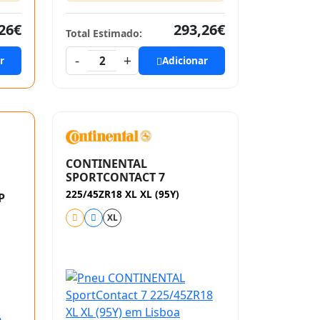
26€
293,26€
Total Estimado:
-
+
r
2
Adicionar
CONTINENTAL
SPORTCONTACT 7
225/45ZR18 XL XL (95Y)
P
XL