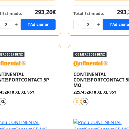
293,26€
293,
l Estimado:
Total Estimado:
+
-
+
2
Adicionar
2
Adiciona
MERCEDES-BENZ
OE MERCEDES-BENZ
NTINENTAL
CONTINENTAL
TISPORTCONTACT 5P
CONTISPORTCONTACT 5
MO
45ZR18 XL XL 95Y
225/45ZR18 XL XL 95Y
XL
XL