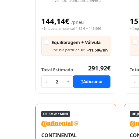
Ver ficha técnica oficial (EPREL)
144,14€
15
/pneu
+ Imposto ambiental 1,82 € = 145,96€
+ Imp
Equilibragem + Válvula
+11,50€/un
Pneus a partir de 18"
291,92€
Total Estimado:
Tota
-
+
-
2
Adicionar
OE BMW / MINI
OE 
CONTINENTAL
CO