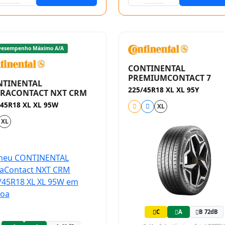
esempenho Máximo A/A
CONTINENTAL
PREMIUMCONTACT 7
NTINENTAL
225/45R18 XL XL 95Y
TRACONTACT NXT CRM
/45R18 XL XL 95W
XL
XL
C
A
B 72dB