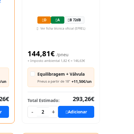
D
A
B 72dB
Ver ficha técnica oficial (EPREL)
144,81€
/pneu
+ Imposto ambiental 1,82 € = 146,63€
Equilibragem + Válvula
€/un
+11,50€/un
Pneus a partir de 18"
26€
293,26€
Total Estimado:
-
+
r
2
Adicionar