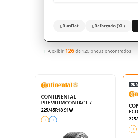
RunFlat
Reforçado (XL)
126
A exibir
de
126
pneus encontrados
OE 
CONTINENTAL
PREMIUMCONTACT 7
CO
225/45R18 91W
EC
225