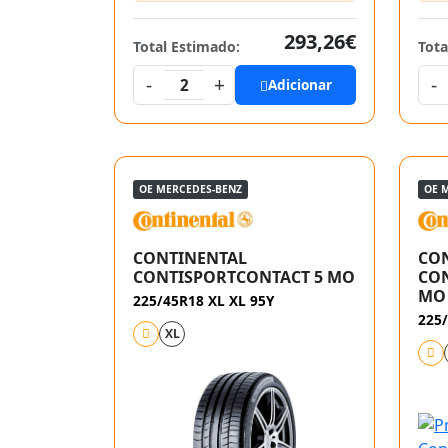
293,26€
Total Estimado:
Tota
-
+
-
2
Adicionar
OE MERCEDES-BENZ
OE 
CONTINENTAL
CO
CONTISPORTCONTACT 5 MO
CON
MO
225/45R18 XL XL 95Y
225/
XL