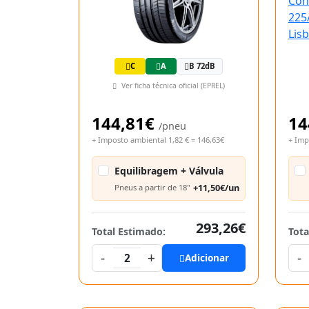
C
A
B 72dB
Ver ficha técnica oficial (EPREL)
144,81€
14
/pneu
+ Imposto ambiental 1,82 € = 146,63€
+ Imp
Equilibragem + Válvula
+11,50€/un
Pneus a partir de 18"
293,26€
Total Estimado:
Tota
-
+
-
2
Adicionar