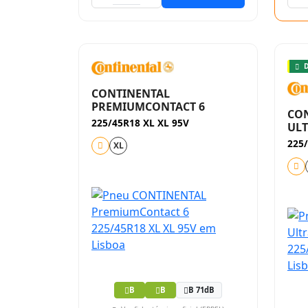
D
CONTINENTAL
PREMIUMCONTACT 6
CO
225/45R18 XL XL 95V
UL
225
XL
B
B
B 71dB