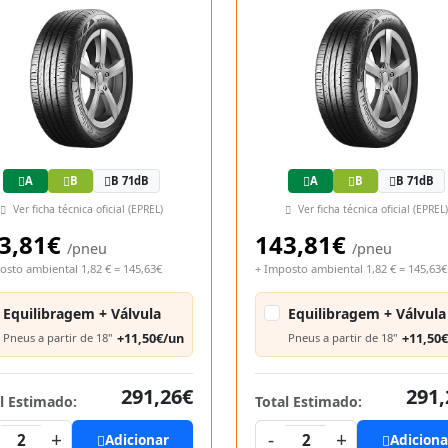
A
B
B 71dB
A
B
B 71dB
Ver ficha técnica oficial (EPREL)
Ver ficha técnica oficial (EPREL)
3,81€
143,81€
/pneu
/pneu
osto ambiental 1,82 € = 145,63€
+ Imposto ambiental 1,82 € = 145,63€
Equilibragem + Válvula
Equilibragem + Válvula
+11,50€/un
+11,50
Pneus a partir de 18"
Pneus a partir de 18"
291,26€
291,
l Estimado:
Total Estimado:
+
-
+
2
Adicionar
2
Adiciona