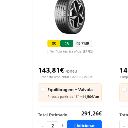
C
A
B 71dB
Ver ficha técnica oficial (EPREL)
143,81€
14
/pneu
+ Imposto ambiental 1,82 € = 145,63€
+ Imp
Equilibragem + Válvula
+11,50€/un
Pneus a partir de 18"
291,26€
Total Estimado:
Tota
-
+
-
2
Adicionar