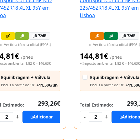
C
B
B 72dB
D
A
B 72dB
Ver ficha técnica oficial (EPREL)
Ver ficha técnica oficial (EPREL)
4,81€
144,81€
/pneu
/pneu
osto ambiental 1,82 € = 146,63€
+ Imposto ambiental 1,82 € = 146,63€
Equilibragem + Válvula
Equilibragem + Válvula
+11,50€/un
+11,50
Pneus a partir de 18"
Pneus a partir de 18"
293,26€
293,
l Estimado:
Total Estimado:
+
-
+
2
Adicionar
2
Adiciona