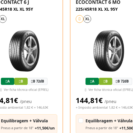
CONTACT 6 J
ECOCONTACT 6 MO
45R18 XL XL 95Y
225/45R18 XL XL 95Y
XL
XL
A
B
B 72dB
A
B
B 72dB
Ver ficha técnica oficial (EPREL)
Ver ficha técnica oficial (EPREL)
4,81€
144,81€
/pneu
/pneu
osto ambiental 1,82 € = 146,63€
+ Imposto ambiental 1,82 € = 146,63€
Equilibragem + Válvula
Equilibragem + Válvula
+11,50€/un
+11,50
Pneus a partir de 18"
Pneus a partir de 18"