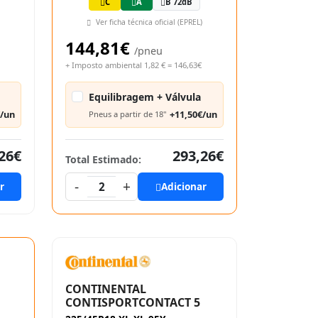
C
A
B 72dB
Ver ficha técnica oficial (EPREL)
144,81€
/pneu
+ Imposto ambiental 1,82 € = 146,63€
Equilibragem + Válvula
€/un
+11,50€/un
Pneus a partir de 18"
26€
293,26€
Total Estimado:
-
+
r
2
Adicionar
CONTINENTAL
CONTISPORTCONTACT 5