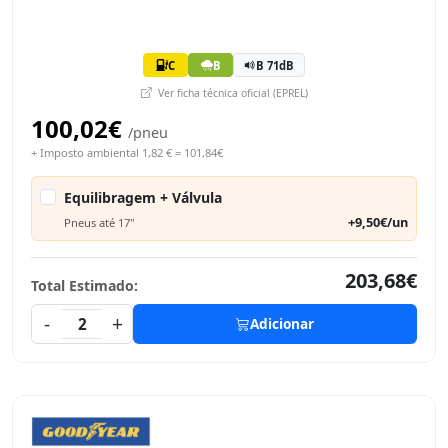
C
B
B 71dB
Ver ficha técnica oficial (EPREL)
100,02€
/pneu
+ Imposto ambiental 1,82 € = 101,84€
Equilibragem + Válvula
+9,50€/un
Pneus até 17"
203,68€
Total Estimado:
-
+
2
Adicionar