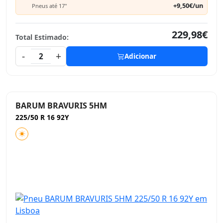
+9,50€/un
Pneus até 17"
229,98€
Total Estimado:
-
+
2
Adicionar
BARUM BRAVURIS 5HM
225/50 R 16 92Y