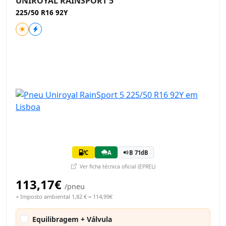
UNIROYAL RAINSPORT 5
225/50 R16 92Y
C
A
B 71dB
Ver ficha técnica oficial (EPREL)
113,17€
/pneu
+ Imposto ambiental 1,82 € = 114,99€
Equilibragem + Válvula