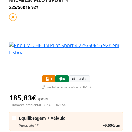
MICHELIN PILOT SPORT 4
225/50R16 92Y
D
A
B 70dB
Ver ficha técnica oficial (EPREL)
185,83€
/pneu
+ Imposto ambiental 1,82 € = 187,65€
Equilibragem + Válvula
+9,50€/un
Pneus até 17"