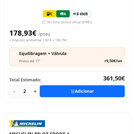
C
A
B 69dB
Ver ficha técnica oficial (EPREL)
178,93€
/pneu
+ Imposto ambiental 1,82 € = 180,75€
Equilibragem + Válvula
+9,50€/un
Pneus até 17"
361,50€
Total Estimado:
-
+
2
Adicionar