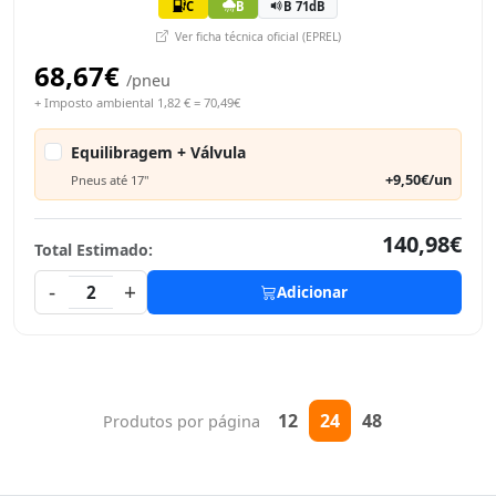
C
B
B 71dB
Ver ficha técnica oficial (EPREL)
68,67€
/pneu
+ Imposto ambiental 1,82 € = 70,49€
Equilibragem + Válvula
+9,50€/un
Pneus até 17"
140,98€
Total Estimado:
-
+
2
Adicionar
12
24
48
Produtos por página