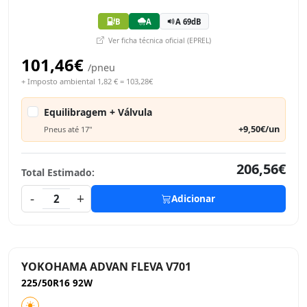
B
A
A 69dB
Ver ficha técnica oficial (EPREL)
101,46€
/pneu
+ Imposto ambiental 1,82 € = 103,28€
Equilibragem + Válvula
+9,50€/un
Pneus até 17"
206,56€
Total Estimado:
-
+
2
Adicionar
YOKOHAMA ADVAN FLEVA V701
225/50R16 92W