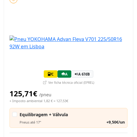
C
A
A 67dB
Ver ficha técnica oficial (EPREL)
125,71€
/pneu
+ Imposto ambiental 1,82 € = 127,53€
Equilibragem + Válvula
+9,50€/un
Pneus até 17"