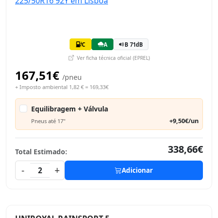
C
A
B 71dB
Ver ficha técnica oficial (EPREL)
167,51€
/pneu
+ Imposto ambiental 1,82 € = 169,33€
Equilibragem + Válvula
+9,50€/un
Pneus até 17"
338,66€
Total Estimado:
-
+
2
Adicionar