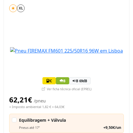
XL
C
B
B 69dB
Ver ficha técnica oficial (EPREL)
62,21€
/pneu
+ Imposto ambiental 1,82 € = 64,03€
Equilibragem + Válvula
+9,50€/un
Pneus até 17"