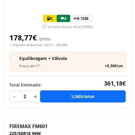
C
A
B 72dB
Ver ficha técnica oficial (EPREL)
178,77€
/pneu
+ Imposto ambiental 1,82 € = 180,59€
Equilibragem + Válvula
+9,50€/un
Pneus até 17"
361,18€
Total Estimado:
-
+
2
Adicionar
FIREMAX FM601
225/50R16 96W