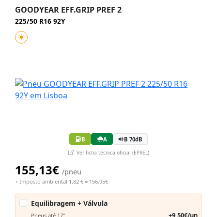
GOODYEAR EFF.GRIP PREF 2
225/50 R16 92Y
B
A
B 70dB
Ver ficha técnica oficial (EPREL)
155,13€
/pneu
+ Imposto ambiental 1,82 € = 156,95€
Equilibragem + Válvula
+9,50€/un
Pneus até 17"