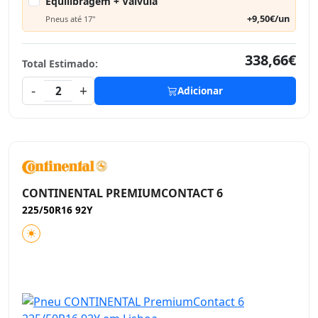
Equilibragem + Válvula
+9,50€/un
Pneus até 17"
338,66€
Total Estimado:
-
+
2
Adicionar
CONTINENTAL PREMIUMCONTACT 6
225/50R16 92Y