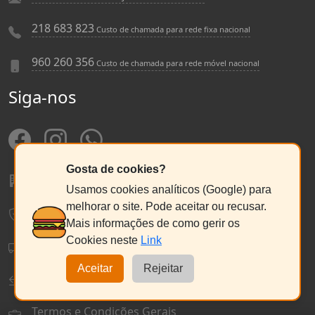
218 683 823
Custo de chamada para rede fixa nacional
960 260 356
Custo de chamada para rede móvel nacional
Siga-nos
Gosta de cookies?
Sobre a Pneu Beato
Usamos cookies analíticos (Google) para
melhorar o site. Pode aceitar ou recusar.
Política de Privacidade e Cookies
Mais informações de como gerir os
Cookies neste
Link
Envios, Pagamentos e Ecovalor
Aceitar
Rejeitar
Política de Devolução e Reembolso
Termos e Condições Gerais