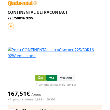
CONTINENTAL ULTRACONTACT
225/50R16 92W
B
A
B 69dB
Ver ficha técnica oficial (EPREL)
167,51€
/pneu
+ Imposto ambiental 1,82 € = 169,33€