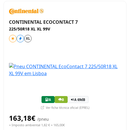
CONTINENTAL ECOCONTACT 7
225/50R18 XL XL 99V
XL
A
B
A 69dB
Ver ficha técnica oficial (EPREL)
163,18€
/pneu
+ Imposto ambiental 1,82 € = 165,00€