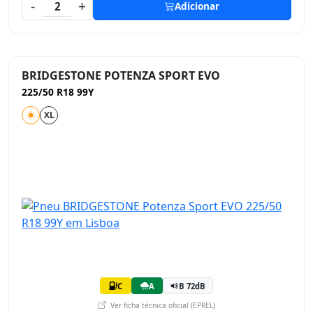
-
+
2
Adicionar
BRIDGESTONE POTENZA SPORT EVO
225/50 R18 99Y
XL
C
A
B 72dB
Ver ficha técnica oficial (EPREL)