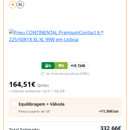
XL
A
B
B 72dB
Ver ficha técnica oficial (EPREL)
164,51€
/pneu
+ Imposto ambiental 1,82 € = 166,33€
Equilibragem + Válvula
+11,50€/un
Pneus a partir de 18"
332,66€
Total Estimado: