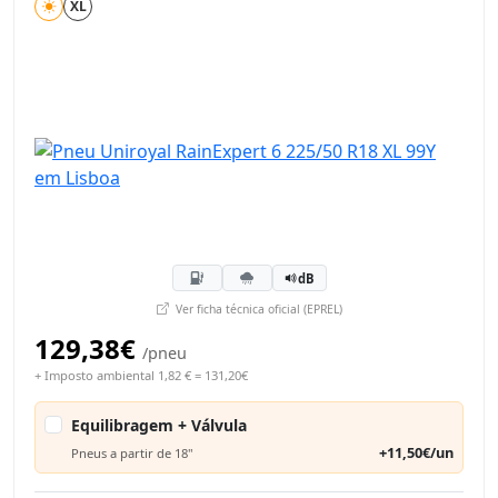
XL
dB
Ver ficha técnica oficial (EPREL)
129,38€
/pneu
+ Imposto ambiental 1,82 € = 131,20€
Equilibragem + Válvula
+11,50€/un
Pneus a partir de 18"