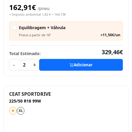
162,91€
/pneu
+ Imposto ambiental 1,82 € = 164,73€
Equilibragem + Válvula
+11,50€/un
Pneus a partir de 18"
329,46€
Total Estimado:
-
+
2
Adicionar
CEAT SPORTDRIVE
225/50 R18 99W
XL