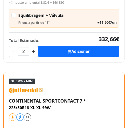
+ Imposto ambiental 1,82 € = 166,33€
Equilibragem + Válvula
+11,50€/un
Pneus a partir de 18"
332,66€
Total Estimado:
-
+
2
Adicionar
OE BMW / MINI
CONTINENTAL SPORTCONTACT 7 *
225/50R18 XL XL 99W
XL