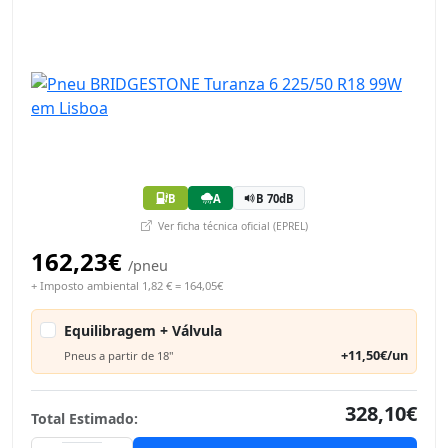
B
A
B 70dB
Ver ficha técnica oficial (EPREL)
162,23€
/pneu
+ Imposto ambiental 1,82 € = 164,05€
Equilibragem + Válvula
+11,50€/un
Pneus a partir de 18"
328,10€
Total Estimado: