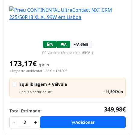
A
A
A 69dB
Ver ficha técnica oficial (EPREL)
173,17€
/pneu
+ Imposto ambiental 1,82 € = 174,99€
Equilibragem + Válvula
+11,50€/un
Pneus a partir de 18"
349,98€
Total Estimado:
-
+
2
Adicionar