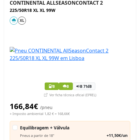
CONTINENTAL ALLSEASONCONTACT 2
225/50R18 XL XL 99W
XL
B
B
B 71dB
Ver ficha técnica oficial (EPREL)
166,84€
/pneu
+ Imposto ambiental 1,82 € = 168,66€
Equilibragem + Válvula
+11,50€/un
Pneus a partir de 18"