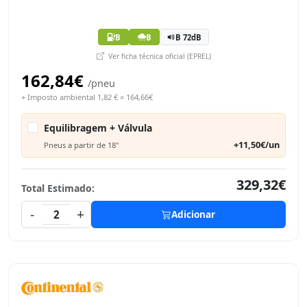
B
B
B 72dB
Ver ficha técnica oficial (EPREL)
162,84€
/pneu
+ Imposto ambiental 1,82 € = 164,66€
Equilibragem + Válvula
+11,50€/un
Pneus a partir de 18"
329,32€
Total Estimado:
-
+
2
Adicionar