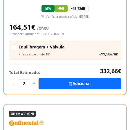
A
B
B 72dB
Ver ficha técnica oficial (EPREL)
164,51€
/pneu
+ Imposto ambiental 1,82 € = 166,33€
Equilibragem + Válvula
+11,50€/un
Pneus a partir de 18"
332,66€
Total Estimado:
-
+
2
Adicionar
OE BMW / MINI