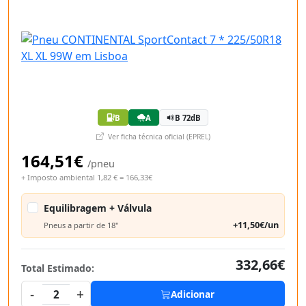
B
A
B 72dB
Ver ficha técnica oficial (EPREL)
164,51€
/pneu
+ Imposto ambiental 1,82 € = 166,33€
Equilibragem + Válvula
+11,50€/un
Pneus a partir de 18"
332,66€
Total Estimado:
-
+
2
Adicionar