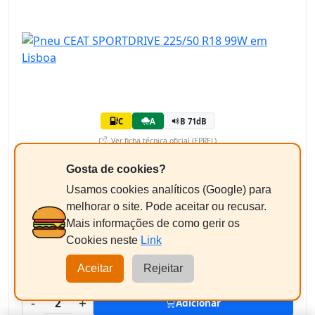
C
A
B 71dB
Ver ficha técnica oficial (EPREL)
94,71€
/pneu
Gosta de cookies?
+ Imposto ambiental 1,82 € = 96,53€
Usamos cookies analíticos (Google) para
melhorar o site. Pode aceitar ou recusar.
Equilibragem + Válvula
Mais informações de como gerir os
+11,50€/un
Pneus a partir de 18"
Cookies neste
Link
Aceitar
Rejeitar
193,06€
Total Estimado:
-
+
2
Adicionar