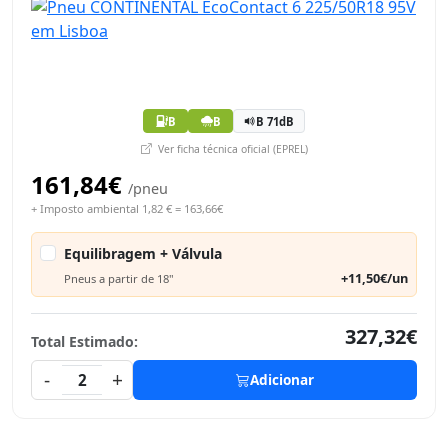
B
B
B 71dB
Ver ficha técnica oficial (EPREL)
161,84€
/pneu
+ Imposto ambiental 1,82 € = 163,66€
Equilibragem + Válvula
+11,50€/un
Pneus a partir de 18"
327,32€
Total Estimado:
-
+
2
Adicionar