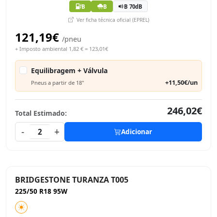
B
B
B 70dB
Ver ficha técnica oficial (EPREL)
121,19€
/pneu
+ Imposto ambiental 1,82 € = 123,01€
Equilibragem + Válvula
+11,50€/un
Pneus a partir de 18"
246,02€
Total Estimado:
-
+
2
Adicionar
BRIDGESTONE TURANZA T005
225/50 R18 95W