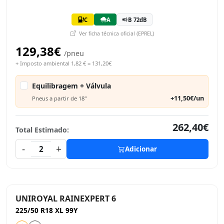
C
A
B 72dB
Ver ficha técnica oficial (EPREL)
129,38€
/pneu
+ Imposto ambiental 1,82 € = 131,20€
Equilibragem + Válvula
+11,50€/un
Pneus a partir de 18"
262,40€
Total Estimado:
-
+
2
Adicionar
UNIROYAL RAINEXPERT 6
225/50 R18 XL 99Y