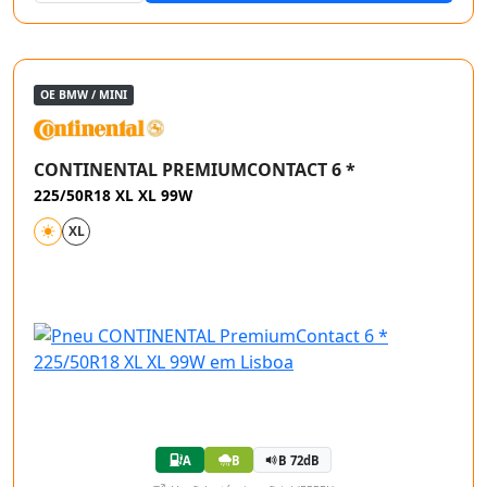
OE BMW / MINI
CONTINENTAL PREMIUMCONTACT 6 *
225/50R18 XL XL 99W
XL
A
B
B 72dB