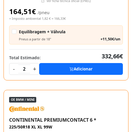
Ver ficha técnica oficial (EPREL)
164,51€
/pneu
+ Imposto ambiental 1,82 € = 166,33€
Equilibragem + Válvula
+11,50€/un
Pneus a partir de 18"
332,66€
Total Estimado:
-
+
2
Adicionar
OE BMW / MINI
CONTINENTAL PREMIUMCONTACT 6 *
225/50R18 XL XL 99W