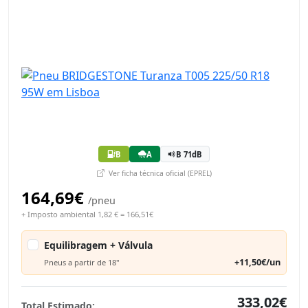
B
A
B 71dB
Ver ficha técnica oficial (EPREL)
164,69€
/pneu
+ Imposto ambiental 1,82 € = 166,51€
Equilibragem + Válvula
+11,50€/un
Pneus a partir de 18"
333,02€
Total Estimado: