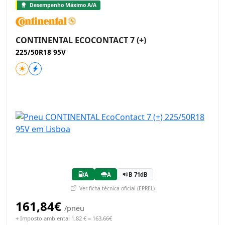
Desempenho Máximo A/A
CONTINENTAL ECOCONTACT 7 (+)
225/50R18 95V
A
A
B 71dB
Ver ficha técnica oficial (EPREL)
161,84€
/pneu
+ Imposto ambiental 1,82 € = 163,66€