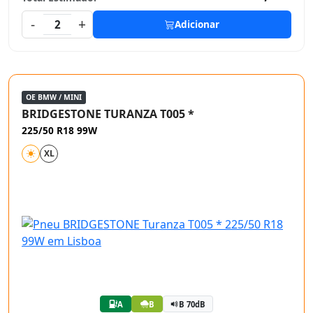
-
+
2
Adicionar
OE BMW / MINI
BRIDGESTONE TURANZA T005 *
225/50 R18 99W
XL
A
B
B 70dB