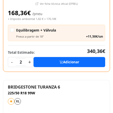
Ver ficha técnica oficial (EPREL)
168,36€
/pneu
+ Imposto ambiental 1,82 € = 170,18€
Equilibragem + Válvula
+11,50€/un
Pneus a partir de 18"
340,36€
Total Estimado:
-
+
2
Adicionar
BRIDGESTONE TURANZA 6
225/50 R18 99W
XL