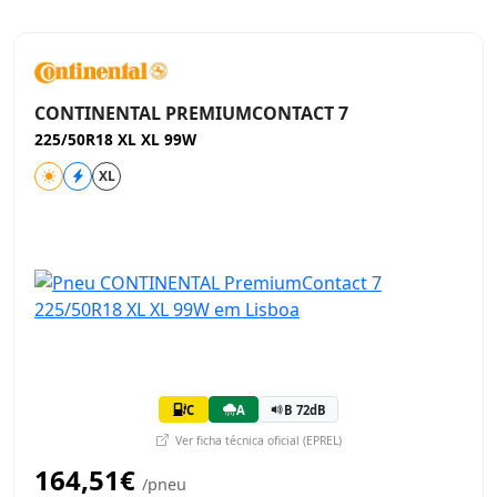
CONTINENTAL PREMIUMCONTACT 7
225/50R18 XL XL 99W
XL
C
A
B 72dB
Ver ficha técnica oficial (EPREL)
164,51€
/pneu