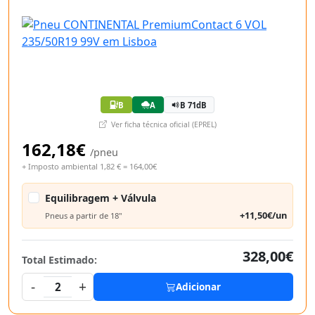
B
A
B 71dB
Ver ficha técnica oficial (EPREL)
162,18€
/pneu
+ Imposto ambiental 1,82 € = 164,00€
Equilibragem + Válvula
+11,50€/un
Pneus a partir de 18"
328,00€
Total Estimado:
-
+
2
Adicionar