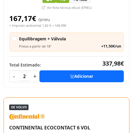
Ver ficha técnica oficial (EPREL)
167,17€
/pneu
+ Imposto ambiental 1,82 € = 168,99€
Equilibragem + Válvula
+11,50€/un
Pneus a partir de 18"
337,98€
Total Estimado:
-
+
2
Adicionar
OE VOLVO
CONTINENTAL ECOCONTACT 6 VOL