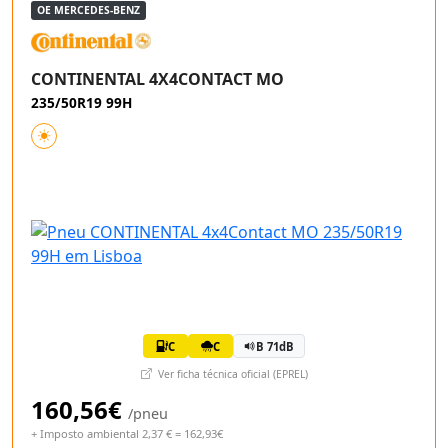
OE MERCEDES-BENZ
CONTINENTAL 4X4CONTACT MO
235/50R19 99H
C
C
B 71dB
Ver ficha técnica oficial (EPREL)
160,56€
/pneu
+ Imposto ambiental 2,37 € = 162,93€