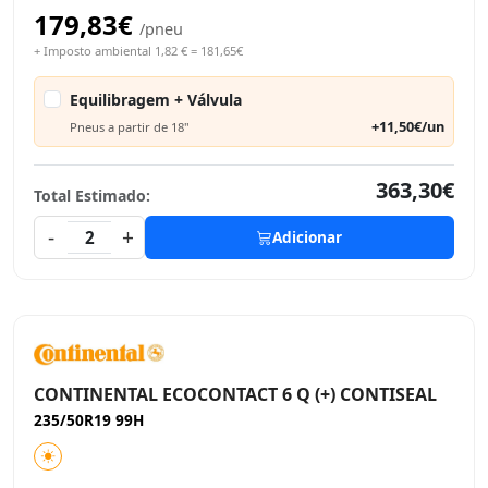
179,83€
/pneu
+ Imposto ambiental 1,82 € = 181,65€
Equilibragem + Válvula
+11,50€/un
Pneus a partir de 18"
363,30€
Total Estimado:
-
+
2
Adicionar
CONTINENTAL ECOCONTACT 6 Q (+) CONTISEAL
235/50R19 99H