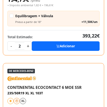
/pneu
+ Imposto ambiental 1,82 € = 196,61€
Equilibragem + Válvula
+11,50€/un
Pneus a partir de 18"
393,22€
Total Estimado:
-
+
2
Adicionar
OE MERCEDES-BENZ
CONTINENTAL ECOCONTACT 6 MOE SSR
235/50R19 XL XL 103T
XL