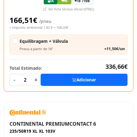
A
B
B 71dB
Ver ficha técnica oficial (EPREL)
166,51€
/pneu
+ Imposto ambiental 1,82 € = 168,33€
Equilibragem + Válvula
+11,50€/un
Pneus a partir de 18"
336,66€
Total Estimado:
-
+
2
Adicionar
CONTINENTAL PREMIUMCONTACT 6
235/50R19 XL XL 103V