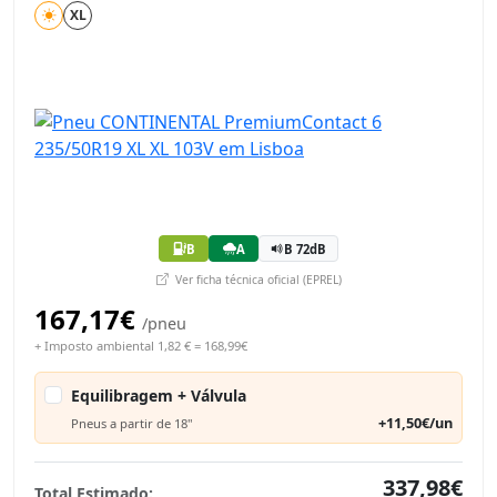
XL
B
A
B 72dB
Ver ficha técnica oficial (EPREL)
167,17€
/pneu
+ Imposto ambiental 1,82 € = 168,99€
Equilibragem + Válvula
+11,50€/un
Pneus a partir de 18"
337,98€
Total Estimado: