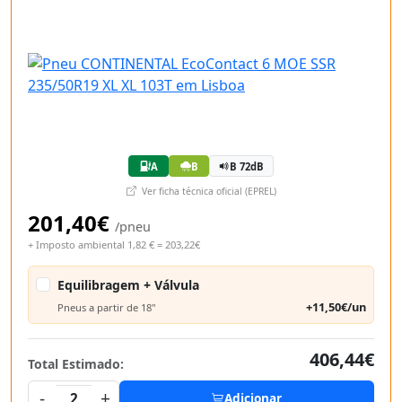
A
B
B 72dB
Ver ficha técnica oficial (EPREL)
201,40€
/pneu
+ Imposto ambiental 1,82 € = 203,22€
Equilibragem + Válvula
+11,50€/un
Pneus a partir de 18"
406,44€
Total Estimado:
-
+
2
Adicionar