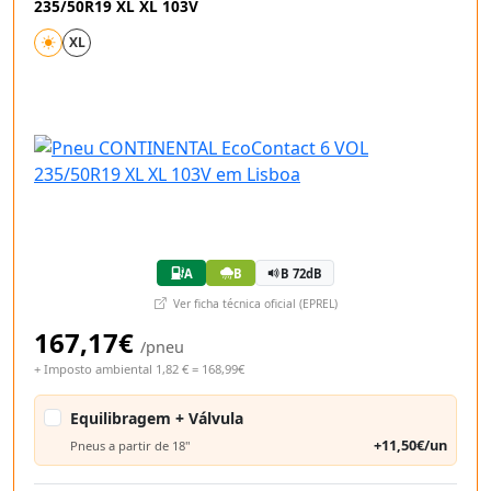
235/50R19 XL XL 103V
XL
A
B
B 72dB
Ver ficha técnica oficial (EPREL)
167,17€
/pneu
+ Imposto ambiental 1,82 € = 168,99€
Equilibragem + Válvula
+11,50€/un
Pneus a partir de 18"