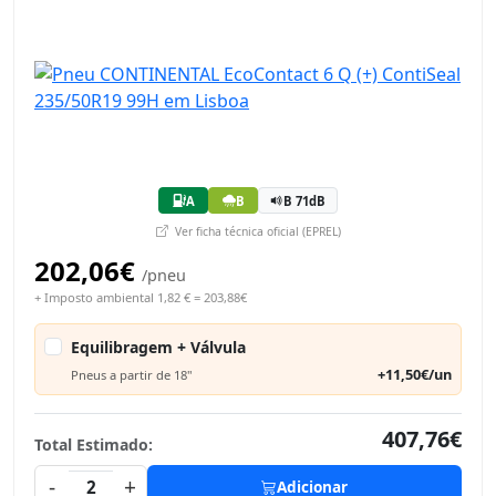
A
B
B 71dB
Ver ficha técnica oficial (EPREL)
202,06€
/pneu
+ Imposto ambiental 1,82 € = 203,88€
Equilibragem + Válvula
+11,50€/un
Pneus a partir de 18"
407,76€
Total Estimado:
-
+
2
Adicionar