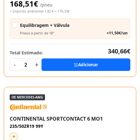
168,51€
/pneu
+ Imposto ambiental 1,82 € = 170,33€
Equilibragem + Válvula
+11,50€/un
Pneus a partir de 18"
340,66€
Total Estimado:
-
+
2
Adicionar
OE MERCEDES-AMG
CONTINENTAL SPORTCONTACT 6 MO1
235/50ZR19 99Y