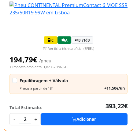
C
A
B 71dB
Ver ficha técnica oficial (EPREL)
194,79€
/pneu
+ Imposto ambiental 1,82 € = 196,61€
Equilibragem + Válvula
+11,50€/un
Pneus a partir de 18"
393,22€
Total Estimado:
-
+
2
Adicionar