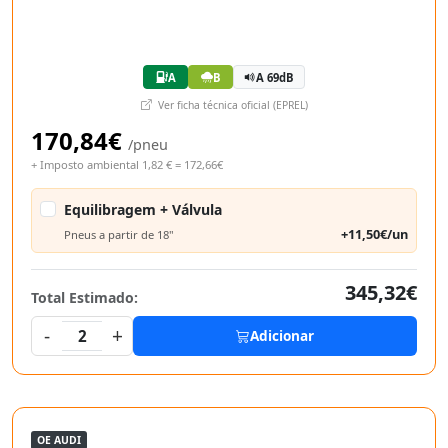
A
B
A 69dB
Ver ficha técnica oficial (EPREL)
170,84€
/pneu
+ Imposto ambiental 1,82 € = 172,66€
Equilibragem + Válvula
+11,50€/un
Pneus a partir de 18"
345,32€
Total Estimado:
-
+
2
Adicionar
OE AUDI