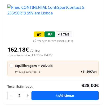
C
A
B 71dB
Ver ficha técnica oficial (EPREL)
162,18€
/pneu
+ Imposto ambiental 1,82 € = 164,00€
Equilibragem + Válvula
+11,50€/un
Pneus a partir de 18"
328,00€
Total Estimado:
-
+
2
Adicionar