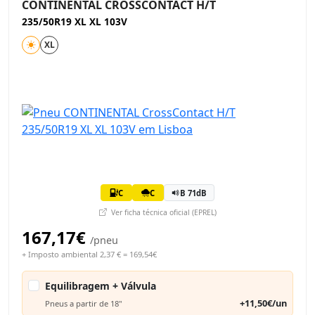
CONTINENTAL CROSSCONTACT H/T
235/50R19 XL XL 103V
XL
C
C
B 71dB
Ver ficha técnica oficial (EPREL)
167,17€
/pneu
+ Imposto ambiental 2,37 € = 169,54€
Equilibragem + Válvula
+11,50€/un
Pneus a partir de 18"