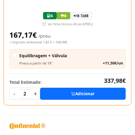
A
B
B 72dB
Ver ficha técnica oficial (EPREL)
167,17€
/pneu
+ Imposto ambiental 1,82 € = 168,99€
Equilibragem + Válvula
+11,50€/un
Pneus a partir de 18"
337,98€
Total Estimado:
-
+
2
Adicionar