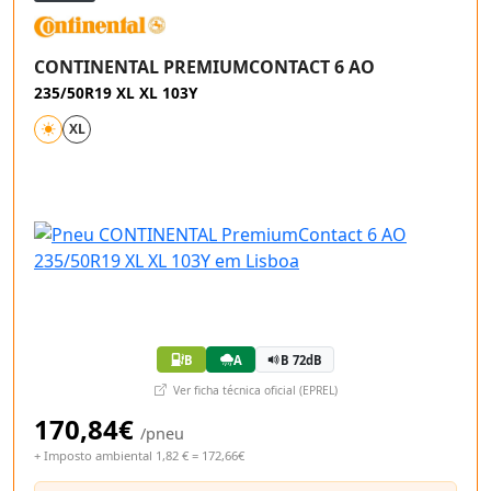
CONTINENTAL PREMIUMCONTACT 6 AO
235/50R19 XL XL 103Y
XL
B
A
B 72dB
Ver ficha técnica oficial (EPREL)
170,84€
/pneu
+ Imposto ambiental 1,82 € = 172,66€