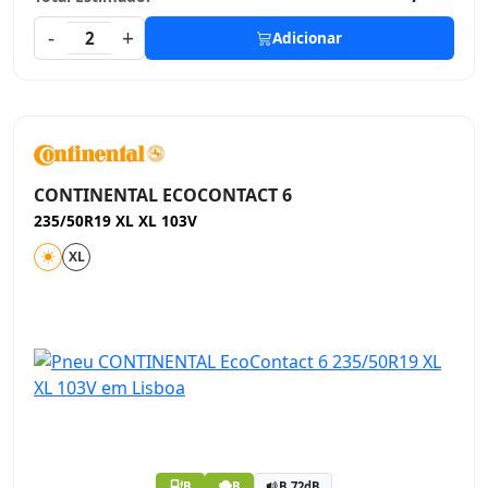
-
+
2
Adicionar
CONTINENTAL ECOCONTACT 6
235/50R19 XL XL 103V
XL
B
B
B 72dB