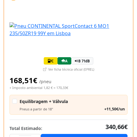
C
A
B 71dB
Ver ficha técnica oficial (EPREL)
168,51€
/pneu
+ Imposto ambiental 1,82 € = 170,33€
Equilibragem + Válvula
+11,50€/un
Pneus a partir de 18"
340,66€
Total Estimado: