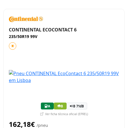
CONTINENTAL ECOCONTACT 6
235/50R19 99V
A
B
B 71dB
Ver ficha técnica oficial (EPREL)
162,18€
/pneu