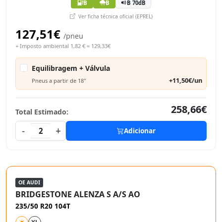
B
B
B 70dB
Ver ficha técnica oficial (EPREL)
127,51€
/pneu
+ Imposto ambiental 1,82 € = 129,33€
Equilibragem + Válvula
+11,50€/un
Pneus a partir de 18"
258,66€
Total Estimado:
-
+
2
Adicionar
OE AUDI
BRIDGESTONE ALENZA S A/S AO
235/50 R20 104T