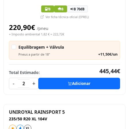
B
B
B 70dB
Ver ficha técnica oficial (EPREL)
220,90€
/pneu
+ Imposto ambiental 1,82 € = 222,72€
Equilibragem + Válvula
+11,50€/un
Pneus a partir de 18"
445,44€
Total Estimado:
-
+
2
Adicionar
UNIROYAL RAINSPORT 5
235/50 R20 XL 104V
XL