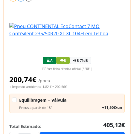
A
B
B 71dB
Ver ficha técnica oficial (EPREL)
200,74€
/pneu
+ Imposto ambiental 1,82 € = 202,56€
Equilibragem + Válvula
+11,50€/un
Pneus a partir de 18"
405,12€
Total Estimado: