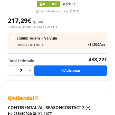
B
B
B 71dB
Ver ficha técnica oficial (EPREL)
217,29€
/pneu
+ Imposto ambiental 1,82 € = 219,11€
Equilibragem + Válvula
+11,50€/un
Pneus a partir de 18"
438,22€
Total Estimado:
-
+
2
Adicionar
CONTINENTAL ALLSEASONCONTACT 2 (+)
HL 235/50R20 XL XL 107T