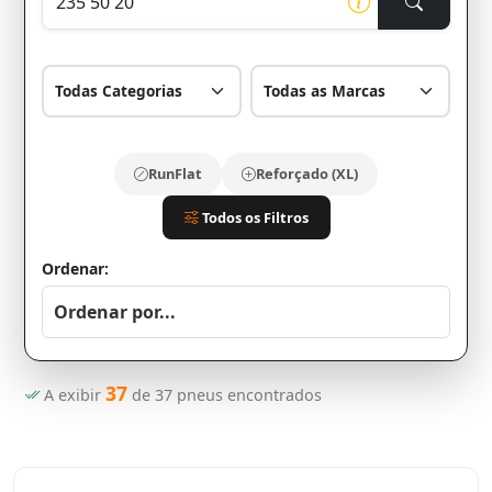
RunFlat
Reforçado (XL)
Todos os Filtros
Ordenar:
37
A exibir
de
37
pneus encontrados