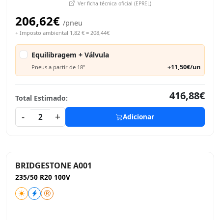
Ver ficha técnica oficial (EPREL)
206,62€
/pneu
+ Imposto ambiental 1,82 € = 208,44€
Equilibragem + Válvula
+11,50€/un
Pneus a partir de 18"
416,88€
Total Estimado:
-
+
2
Adicionar
BRIDGESTONE A001
235/50 R20 100V