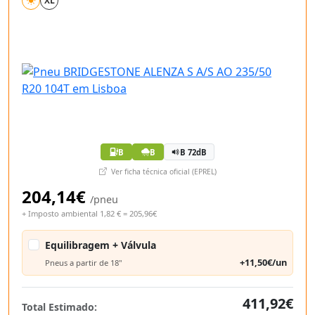
XL
B
B
B 72dB
Ver ficha técnica oficial (EPREL)
204,14€
/pneu
+ Imposto ambiental 1,82 € = 205,96€
Equilibragem + Válvula
+11,50€/un
Pneus a partir de 18"
411,92€
Total Estimado: