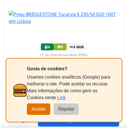
A
B
A 68dB
Ver ficha técnica oficial (EPREL)
269,19€
/pneu
Gosta de cookies?
+ Imposto ambiental 1,82 € = 271,01€
Usamos cookies analíticos (Google) para
melhorar o site. Pode aceitar ou recusar.
Equilibragem + Válvula
Mais informações de como gerir os
+11,50€/un
Pneus a partir de 18"
Cookies neste
Link
542,02€
Aceitar
Rejeitar
Total Estimado:
-
+
2
Adicionar