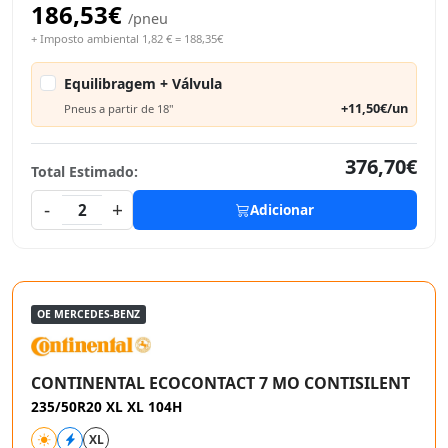
186,53€
/pneu
+ Imposto ambiental 1,82 € = 188,35€
Equilibragem + Válvula
+11,50€/un
Pneus a partir de 18"
376,70€
Total Estimado:
-
+
2
Adicionar
OE MERCEDES-BENZ
CONTINENTAL ECOCONTACT 7 MO CONTISILENT
235/50R20 XL XL 104H
XL