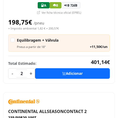
A
B
B 72dB
Ver ficha técnica oficial (EPREL)
198,75€
/pneu
+ Imposto ambiental 1,82 € = 200,57€
Equilibragem + Válvula
+11,50€/un
Pneus a partir de 18"
401,14€
Total Estimado:
-
+
2
Adicionar
CONTINENTAL ALLSEASONCONTACT 2
235/50R20 100T