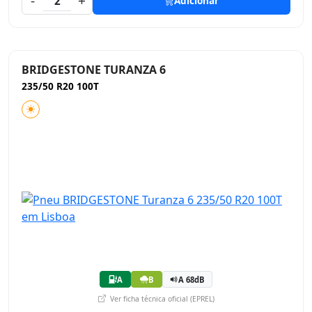
-
+
2
Adicionar
BRIDGESTONE TURANZA 6
235/50 R20 100T
A
B
A 68dB
Ver ficha técnica oficial (EPREL)