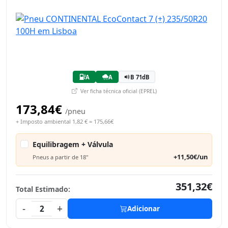
A
A
B 71dB
Ver ficha técnica oficial (EPREL)
173,84€
/pneu
+ Imposto ambiental 1,82 € = 175,66€
Equilibragem + Válvula
+11,50€/un
Pneus a partir de 18"
351,32€
Total Estimado:
-
+
2
Adicionar