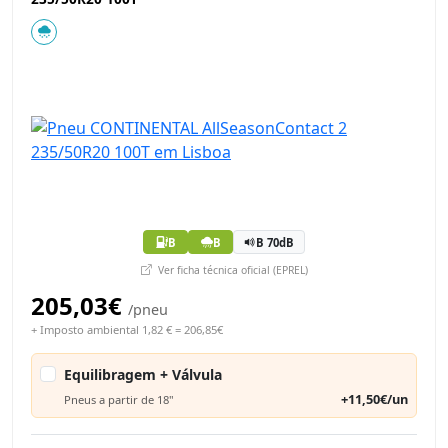
B
B
B 70dB
Ver ficha técnica oficial (EPREL)
205,03€
/pneu
+ Imposto ambiental 1,82 € = 206,85€
Equilibragem + Válvula
+11,50€/un
Pneus a partir de 18"