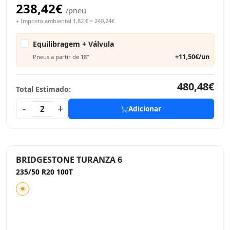
238,42€
/pneu
+ Imposto ambiental 1,82 € = 240,24€
Equilibragem + Válvula
+11,50€/un
Pneus a partir de 18"
480,48€
Total Estimado:
-
+
2
Adicionar
BRIDGESTONE TURANZA 6
235/50 R20 100T