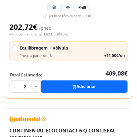
dB
Ver ficha técnica oficial (EPREL)
202,72€
/pneu
+ Imposto ambiental 1,82 € = 204,54€
Equilibragem + Válvula
+11,50€/un
Pneus a partir de 18"
409,08€
Total Estimado:
-
+
2
Adicionar
CONTINENTAL ECOCONTACT 6 Q CONTISEAL