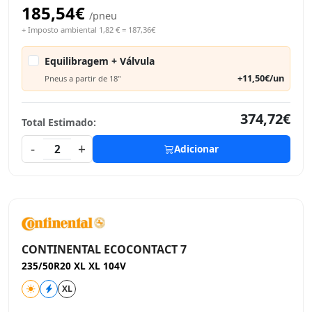
185,54€
/pneu
+ Imposto ambiental 1,82 € = 187,36€
Equilibragem + Válvula
+11,50€/un
Pneus a partir de 18"
374,72€
Total Estimado:
-
+
2
Adicionar
CONTINENTAL ECOCONTACT 7
235/50R20 XL XL 104V
XL