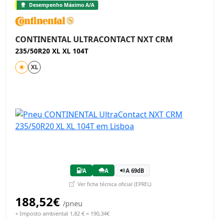
Desempenho Máximo A/A
CONTINENTAL ULTRACONTACT NXT CRM
235/50R20 XL XL 104T
XL
A
A
A 69dB
Ver ficha técnica oficial (EPREL)
188,52€
/pneu
+ Imposto ambiental 1,82 € = 190,34€