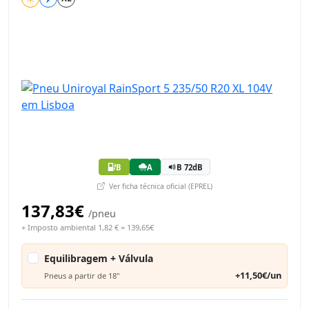
B
A
B 72dB
Ver ficha técnica oficial (EPREL)
137,83€
/pneu
+ Imposto ambiental 1,82 € = 139,65€
Equilibragem + Válvula
+11,50€/un
Pneus a partir de 18"