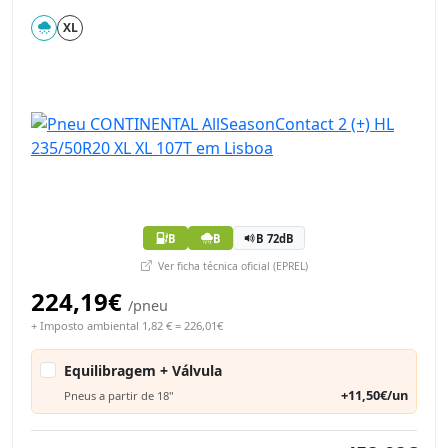
XL
B
B
B 72dB
Ver ficha técnica oficial (EPREL)
224,19€
/pneu
+ Imposto ambiental 1,82 € = 226,01€
Equilibragem + Válvula
+11,50€/un
Pneus a partir de 18"