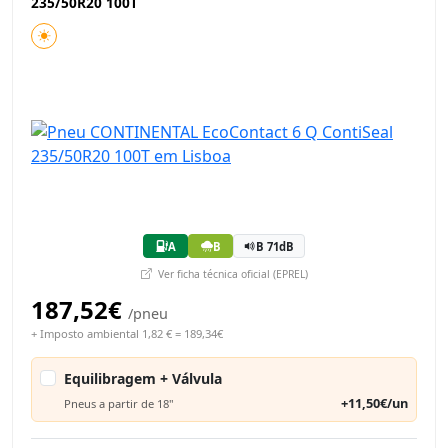
235/50R20 100T
A
B
B 71dB
Ver ficha técnica oficial (EPREL)
187,52€
/pneu
+ Imposto ambiental 1,82 € = 189,34€
Equilibragem + Válvula
+11,50€/un
Pneus a partir de 18"