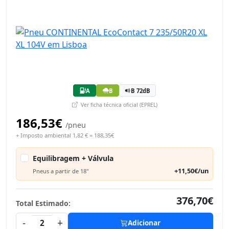
A
B
B 72dB
Ver ficha técnica oficial (EPREL)
186,53€
/pneu
+ Imposto ambiental 1,82 € = 188,35€
Equilibragem + Válvula
+11,50€/un
Pneus a partir de 18"
376,70€
Total Estimado:
-
+
2
Adicionar