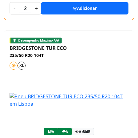
-
+
2
Adicionar
Desempenho Máximo A/A
BRIDGESTONE TUR ECO
235/50 R20 104T
XL
A
A
A 68dB