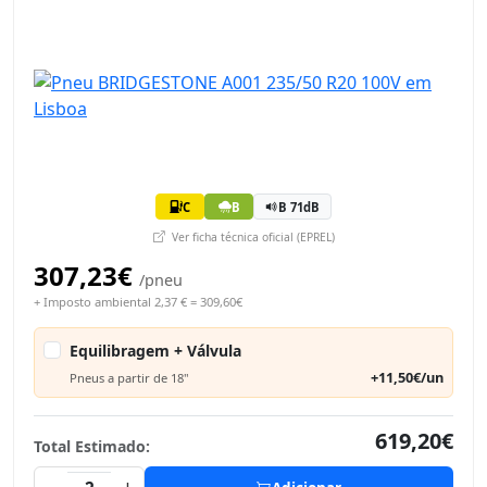
C
B
B 71dB
Ver ficha técnica oficial (EPREL)
307,23€
/pneu
+ Imposto ambiental 2,37 € = 309,60€
Equilibragem + Válvula
+11,50€/un
Pneus a partir de 18"
619,20€
Total Estimado: