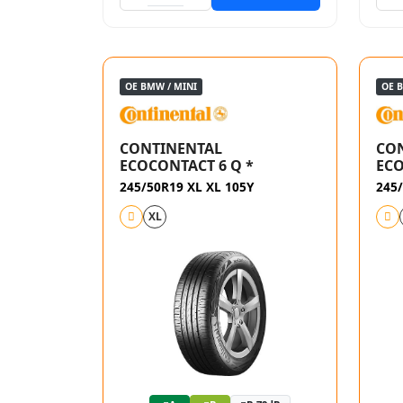
OE BMW / MINI
OE 
CONTINENTAL
CO
ECOCONTACT 6 Q *
ECO
245/50R19 XL XL 105Y
245/
XL