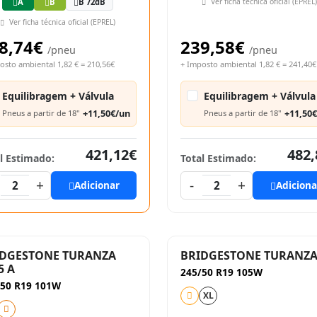
Ver ficha técnica oficial (EPREL)
A
B
B 72dB
Ver ficha técnica oficial (EPREL)
8,74€
239,58€
/pneu
/pneu
osto ambiental 1,82 € = 210,56€
+ Imposto ambiental 1,82 € = 241,40€
Equilibragem + Válvula
Equilibragem + Válvula
+11,50€/un
+11,50
Pneus a partir de 18"
Pneus a partir de 18"
421,12€
482,
l Estimado:
Total Estimado:
+
-
+
2
Adicionar
2
Adiciona
IDGESTONE TURANZA
BRIDGESTONE TURANZA
5 A
245/50 R19 105W
/50 R19 101W
XL