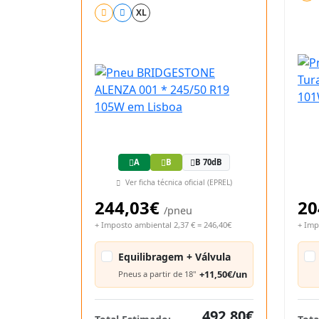
XL
A
B
B 70dB
Ver ficha técnica oficial (EPREL)
244,03€
20
/pneu
+ Imposto ambiental 2,37 € = 246,40€
+ Imp
Equilibragem + Válvula
+11,50€/un
Pneus a partir de 18"
492,80€