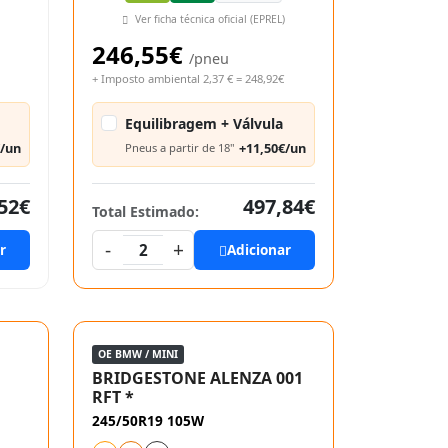
Ver ficha técnica oficial (EPREL)
246,55€
/pneu
+ Imposto ambiental 2,37 € = 248,92€
Equilibragem + Válvula
€/un
+11,50€/un
Pneus a partir de 18"
52€
497,84€
Total Estimado:
-
+
r
2
Adicionar
OE BMW / MINI
BRIDGESTONE ALENZA 001
RFT *
245/50R19 105W