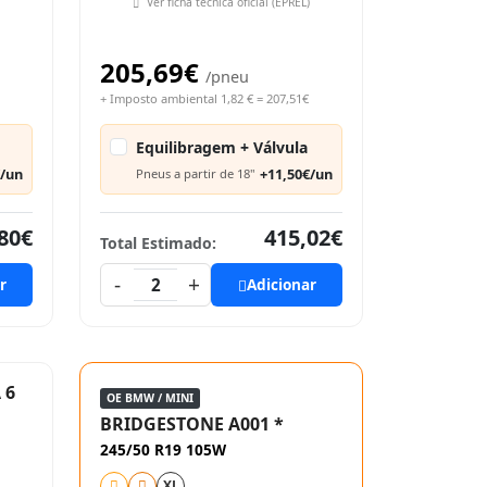
Ver ficha técnica oficial (EPREL)
205,69€
/pneu
+ Imposto ambiental 1,82 € = 207,51€
Equilibragem + Válvula
€/un
+11,50€/un
Pneus a partir de 18"
80€
415,02€
Total Estimado:
-
+
r
2
Adicionar
 6
OE BMW / MINI
BRIDGESTONE A001 *
245/50 R19 105W
XL