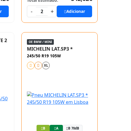
Total Estimado:
-
+
r
2
Adicionar
E 2
OE BMW / MINI
MICHELIN LAT.SP3 *
245/50 R19 105W
XL
B
A
B 70dB