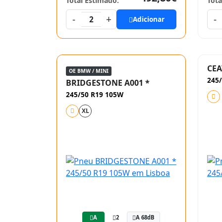
Total Estimado:
Tota
-
+
-
2
Adicionar
CEA
OE BMW / MINI
245/
BRIDGESTONE A001 *
245/50 R19 105W
XL
A
2
A 68dB