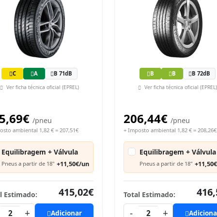
C
A
B 71dB
B
B
B 72dB
Ver ficha técnica oficial (EPREL)
Ver ficha técnica oficial (EPREL)
5,69€
206,44€
/pneu
/pneu
osto ambiental 1,82 € = 207,51€
+ Imposto ambiental 1,82 € = 208,26€
Equilibragem + Válvula
Equilibragem + Válvula
+11,50€/un
+11,50
Pneus a partir de 18"
Pneus a partir de 18"
415,02€
416,
l Estimado:
Total Estimado:
+
-
+
2
Adicionar
2
Adiciona