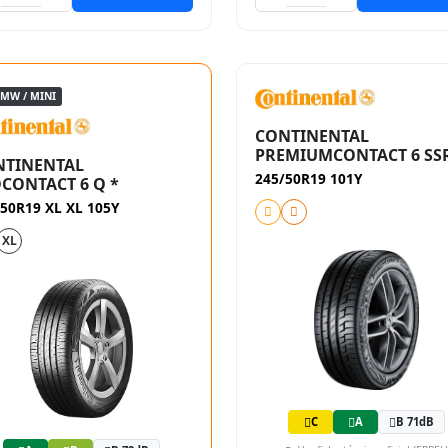
BMW / MINI
CONTINENTAL
PREMIUMCONTACT 6 SS
NTINENTAL
245/50R19 101Y
CONTACT 6 Q *
50R19 XL XL 105Y
XL
C
A
B 71dB