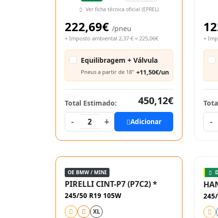
Ver ficha técnica oficial (EPREL)
222,69€
12
/pneu
+ Imposto ambiental 2,37 € = 225,06€
+ Imp
Equilibragem + Válvula
+11,50€/un
Pneus a partir de 18"
450,12€
Total Estimado:
Tota
-
+
-
2
Adicionar
OE BMW / MINI
D
PIRELLI CINT-P7 (P7C2) *
HAN
245/50 R19 105W
245
XL