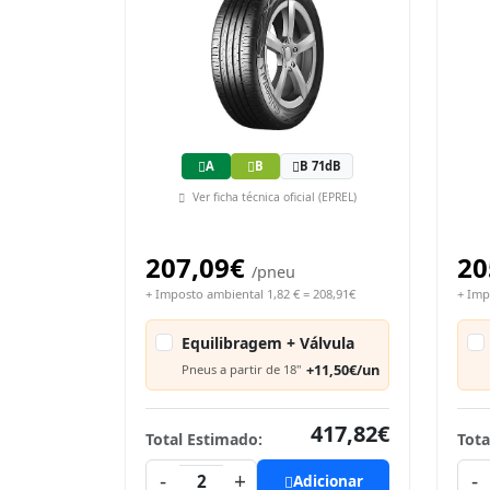
A
B
B 71dB
Ver ficha técnica oficial (EPREL)
207,09€
20
/pneu
+ Imposto ambiental 1,82 € = 208,91€
+ Imp
Equilibragem + Válvula
+11,50€/un
Pneus a partir de 18"
417,82€
Total Estimado:
Tota
-
+
-
2
Adicionar