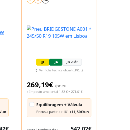
C
A
B 70dB
Ver ficha técnica oficial (EPREL)
269,19€
/pneu
+ Imposto ambiental 1,82 € = 271,01€
Equilibragem + Válvula
€/un
+11,50€/un
Pneus a partir de 18"
42€
542,02€