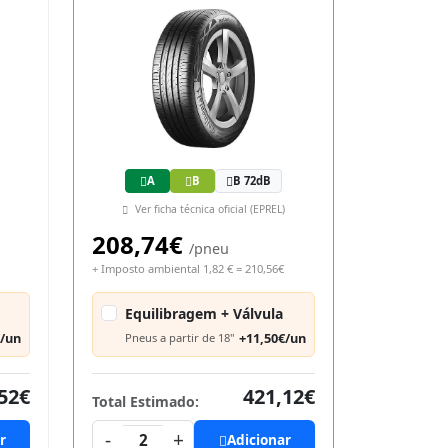
A
B
B 72dB
Ver ficha técnica oficial (EPREL)
208,74€
/pneu
+ Imposto ambiental 1,82 € = 210,56€
Equilibragem + Válvula
€/un
+11,50€/un
Pneus a partir de 18"
52€
421,12€
Total Estimado:
-
+
r
2
Adicionar