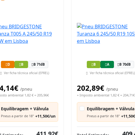
D
B
B 71dB
B
A
B 70dB
Ver ficha técnica oficial (EPREL)
Ver ficha técnica oficial (EPREL)
4,14€
202,89€
/pneu
/pneu
osto ambiental 1,82 € = 205,96€
+ Imposto ambiental 1,82 € = 204,71€
Equilibragem + Válvula
Equilibragem + Válvula
+11,50€/un
+11,50
Pneus a partir de 18"
Pneus a partir de 18"
411,92€
409,