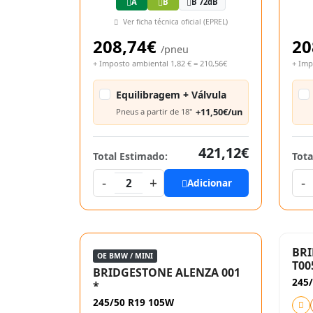
A
B
B 72dB
Ver ficha técnica oficial (EPREL)
208,74€
20
/pneu
+ Imposto ambiental 1,82 € = 210,56€
+ Imp
Equilibragem + Válvula
+11,50€/un
Pneus a partir de 18"
421,12€
Total Estimado:
Tota
-
+
-
2
Adicionar
BR
OE BMW / MINI
T00
BRIDGESTONE ALENZA 001
245
*
245/50 R19 105W