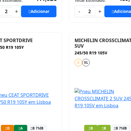
l Estimado:
Total Estimado:
+
-
+
2
Adicionar
2
Adiciona
T SPORTDRIVE
MICHELIN CROSSCLIMAT
SUV
50 R19 105Y
245/50 R19 105V
XL
D
A
B 71dB
B
B
B 71dB