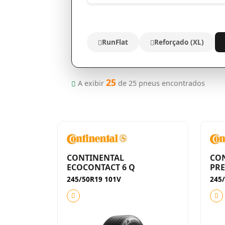
RunFlat
Reforçado (XL)
25
A exibir
de
25
pneus encontrados
CONTINENTAL
CO
ECOCONTACT 6 Q
PR
245/50R19 101V
245