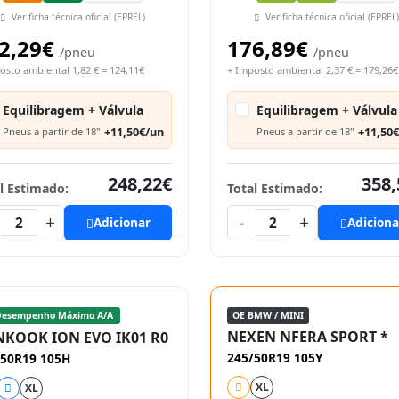
Ver ficha técnica oficial (EPREL)
Ver ficha técnica oficial (EPREL)
2,29€
176,89€
/pneu
/pneu
osto ambiental 1,82 € = 124,11€
+ Imposto ambiental 2,37 € = 179,26€
Equilibragem + Válvula
Equilibragem + Válvula
+11,50€/un
+11,50
Pneus a partir de 18"
Pneus a partir de 18"
248,22€
358,
l Estimado:
Total Estimado:
+
-
+
2
Adicionar
2
Adiciona
esempenho Máximo A/A
OE BMW / MINI
NEXEN NFERA SPORT *
KOOK ION EVO IK01 R0
245/50R19 105Y
/50R19 105H
XL
XL