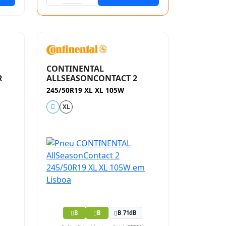
CONTINENTAL
R
ALLSEASONCONTACT 2
245/50R19 XL XL 105W
XL
B
B
B 71dB