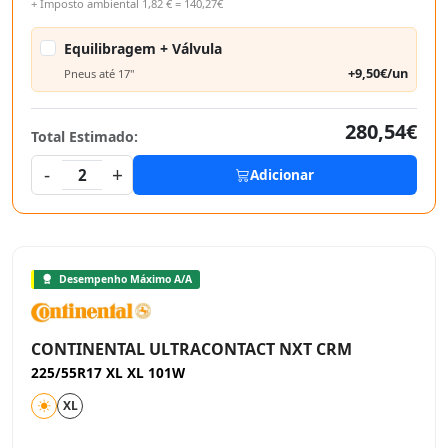
+ Imposto ambiental 1,82 € = 140,27€
Equilibragem + Válvula
+9,50€/un
Pneus até 17"
280,54€
Total Estimado:
-
+
2
Adicionar
Desempenho Máximo A/A
CONTINENTAL ULTRACONTACT NXT CRM
225/55R17 XL XL 101W
XL