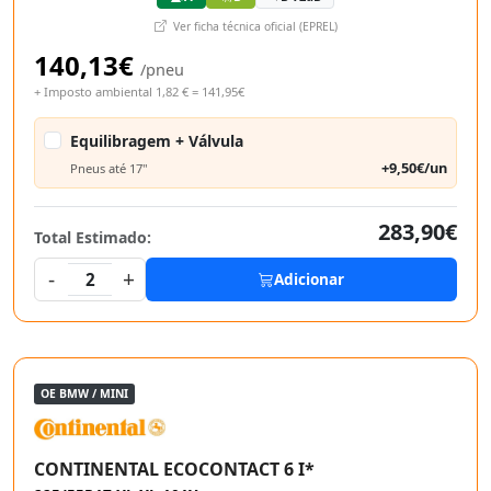
Ver ficha técnica oficial (EPREL)
140,13€
/pneu
+ Imposto ambiental 1,82 € = 141,95€
Equilibragem + Válvula
+9,50€/un
Pneus até 17"
283,90€
Total Estimado:
-
+
2
Adicionar
OE BMW / MINI
CONTINENTAL ECOCONTACT 6 I*