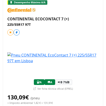
Desempenho Máximo A/A
CONTINENTAL ECOCONTACT 7 (+)
225/55R17 97T
A
A
B 71dB
Ver ficha técnica oficial (EPREL)
130,09€
/pneu
+ Imposto ambiental 1,82 € = 131,91€