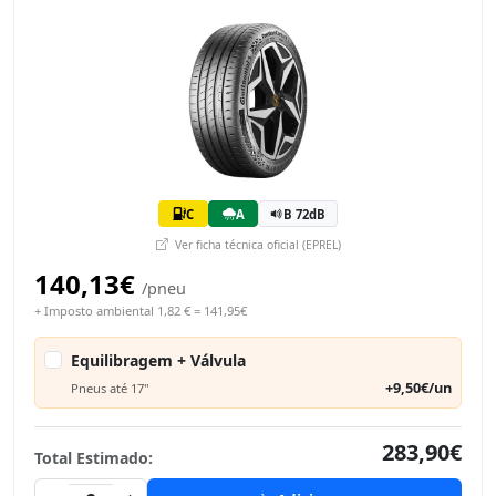
C
A
B 72dB
Ver ficha técnica oficial (EPREL)
140,13€
/pneu
+ Imposto ambiental 1,82 € = 141,95€
Equilibragem + Válvula
+9,50€/un
Pneus até 17"
283,90€
Total Estimado: