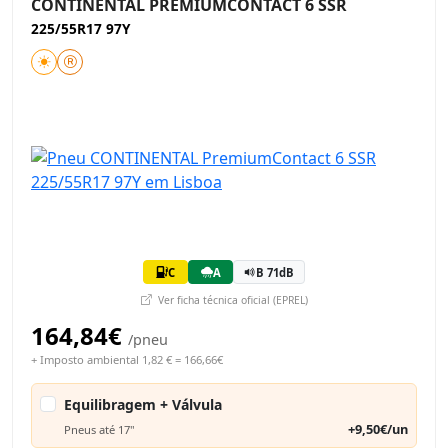
CONTINENTAL PREMIUMCONTACT 6 SSR
225/55R17 97Y
C
A
B 71dB
Ver ficha técnica oficial (EPREL)
164,84€
/pneu
+ Imposto ambiental 1,82 € = 166,66€
Equilibragem + Válvula
+9,50€/un
Pneus até 17"