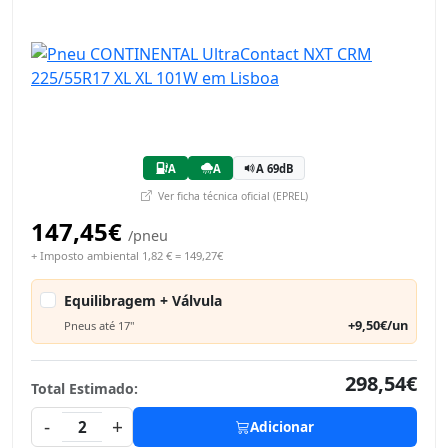
A
A
A 69dB
Ver ficha técnica oficial (EPREL)
147,45€
/pneu
+ Imposto ambiental 1,82 € = 149,27€
Equilibragem + Válvula
+9,50€/un
Pneus até 17"
298,54€
Total Estimado:
-
+
2
Adicionar