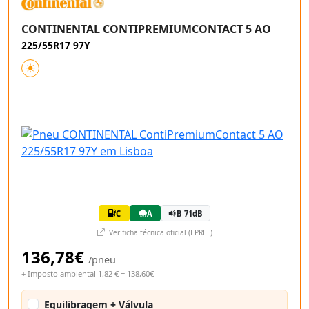
CONTINENTAL CONTIPREMIUMCONTACT 5 AO
225/55R17 97Y
C
A
B 71dB
Ver ficha técnica oficial (EPREL)
136,78€
/pneu
+ Imposto ambiental 1,82 € = 138,60€
Equilibragem + Válvula