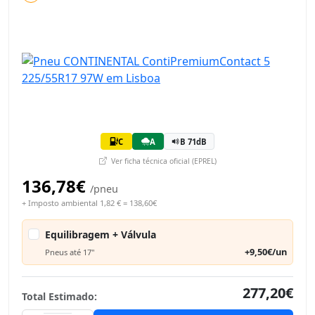
C
A
B 71dB
Ver ficha técnica oficial (EPREL)
136,78€
/pneu
+ Imposto ambiental 1,82 € = 138,60€
Equilibragem + Válvula
+9,50€/un
Pneus até 17"
277,20€
Total Estimado: