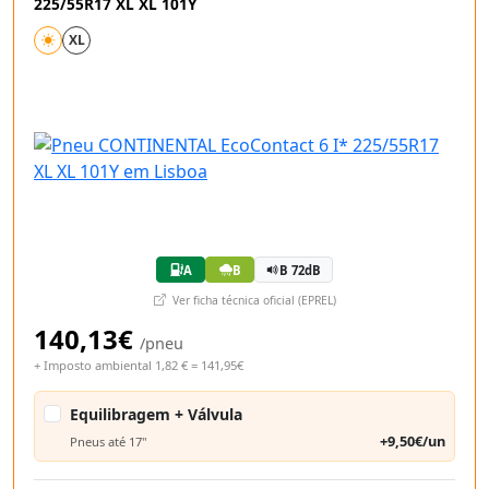
225/55R17 XL XL 101Y
XL
A
B
B 72dB
Ver ficha técnica oficial (EPREL)
140,13€
/pneu
+ Imposto ambiental 1,82 € = 141,95€
Equilibragem + Válvula
+9,50€/un
Pneus até 17"