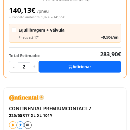
140,13€
/pneu
+ Imposto ambiental 1,82 € = 141,95€
Equilibragem + Válvula
+9,50€/un
Pneus até 17"
283,90€
Total Estimado:
-
+
2
Adicionar
CONTINENTAL PREMIUMCONTACT 7
225/55R17 XL XL 101Y
XL