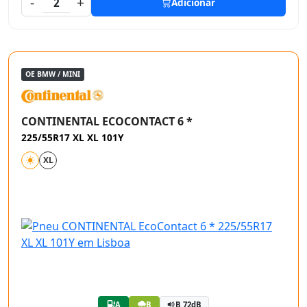
-
+
2
Adicionar
OE BMW / MINI
CONTINENTAL ECOCONTACT 6 *
225/55R17 XL XL 101Y
XL
A
B
B 72dB