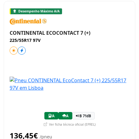
Desempenho Máximo A/A
CONTINENTAL ECOCONTACT 7 (+)
225/55R17 97V
A
A
B 71dB
Ver ficha técnica oficial (EPREL)
136,45€
/pneu