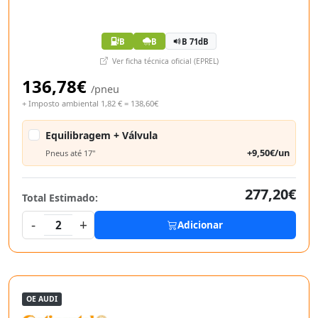
B
B
B 71dB
Ver ficha técnica oficial (EPREL)
136,78€
/pneu
+ Imposto ambiental 1,82 € = 138,60€
Equilibragem + Válvula
+9,50€/un
Pneus até 17"
277,20€
Total Estimado:
-
+
2
Adicionar
OE AUDI