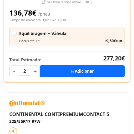
Ver ficha técnica oficial (EPREL)
136,78€
/pneu
+ Imposto ambiental 1,82 € = 138,60€
Equilibragem + Válvula
+9,50€/un
Pneus até 17"
277,20€
Total Estimado:
-
+
2
Adicionar
CONTINENTAL CONTIPREMIUMCONTACT 5
225/55R17 97W