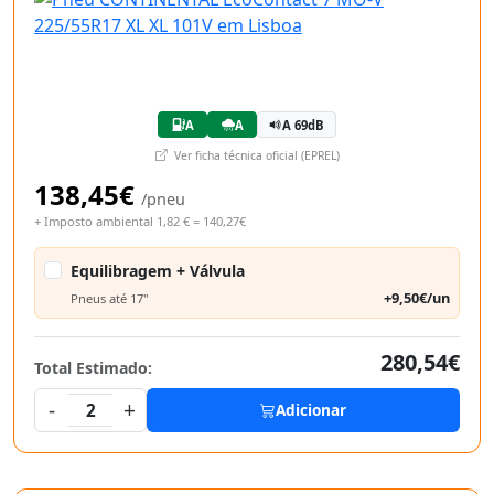
A
A
A 69dB
Ver ficha técnica oficial (EPREL)
138,45€
/pneu
+ Imposto ambiental 1,82 € = 140,27€
Equilibragem + Válvula
+9,50€/un
Pneus até 17"
280,54€
Total Estimado:
-
+
2
Adicionar