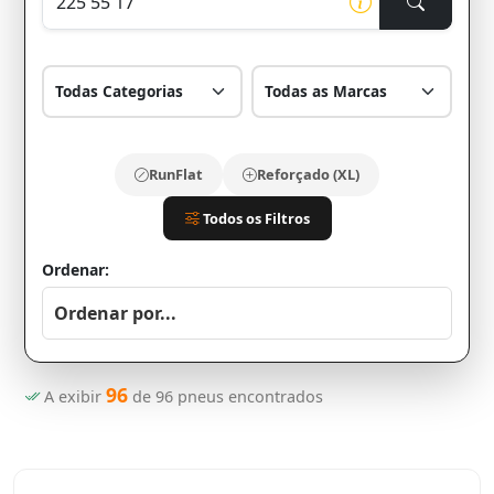
RunFlat
Reforçado (XL)
Todos os Filtros
Ordenar:
96
A exibir
de
96
pneus encontrados