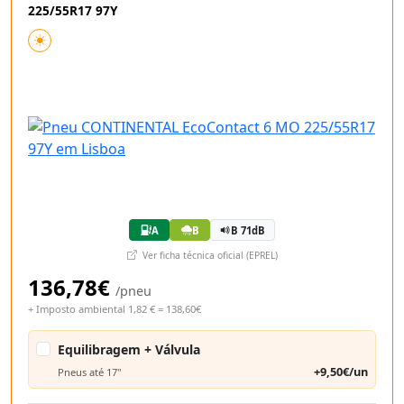
225/55R17 97Y
A
B
B 71dB
Ver ficha técnica oficial (EPREL)
136,78€
/pneu
+ Imposto ambiental 1,82 € = 138,60€
Equilibragem + Válvula
+9,50€/un
Pneus até 17"