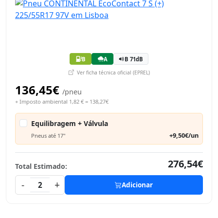
B
A
B 71dB
Ver ficha técnica oficial (EPREL)
136,45€
/pneu
+ Imposto ambiental 1,82 € = 138,27€
Equilibragem + Válvula
+9,50€/un
Pneus até 17"
276,54€
Total Estimado:
-
+
2
Adicionar