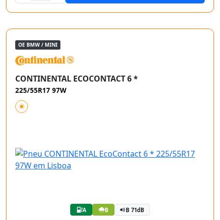
OE BMW / MINI
CONTINENTAL ECOCONTACT 6 *
225/55R17 97W
A
B
B 71dB