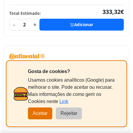
333,32€
Total Estimado:
-
+
2
Adicionar
CONTINENTAL PREMIUMCONTACT 6 SSR
Gosta de cookies?
225/55R17 97Y
Usamos cookies analíticos (Google) para
melhorar o site. Pode aceitar ou recusar.
Mais informações de como gerir os
Cookies neste
Link
Aceitar
Rejeitar