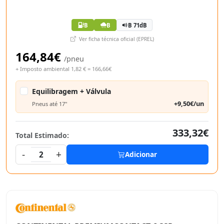
B
B
B 71dB
Ver ficha técnica oficial (EPREL)
164,84€
/pneu
+ Imposto ambiental 1,82 € = 166,66€
Equilibragem + Válvula
+9,50€/un
Pneus até 17"
333,32€
Total Estimado:
-
+
2
Adicionar