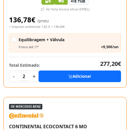
B
B
B 71dB
Ver ficha técnica oficial (EPREL)
136,78€
/pneu
+ Imposto ambiental 1,82 € = 138,60€
Equilibragem + Válvula
+9,50€/un
Pneus até 17"
277,20€
Total Estimado:
-
+
2
Adicionar
OE MERCEDES-BENZ
CONTINENTAL ECOCONTACT 6 MO