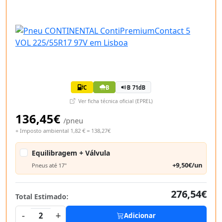
C
B
B 71dB
Ver ficha técnica oficial (EPREL)
136,45€
/pneu
+ Imposto ambiental 1,82 € = 138,27€
Equilibragem + Válvula
+9,50€/un
Pneus até 17"
276,54€
Total Estimado:
-
+
2
Adicionar