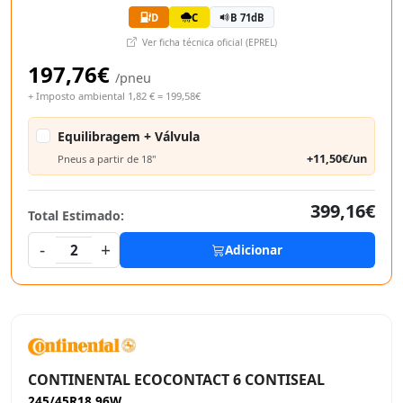
D
C
B 71dB
Ver ficha técnica oficial (EPREL)
197,76€
/pneu
+ Imposto ambiental 1,82 € = 199,58€
Equilibragem + Válvula
+11,50€/un
Pneus a partir de 18"
399,16€
Total Estimado:
-
+
2
Adicionar
CONTINENTAL ECOCONTACT 6 CONTISEAL
245/45R18 96W