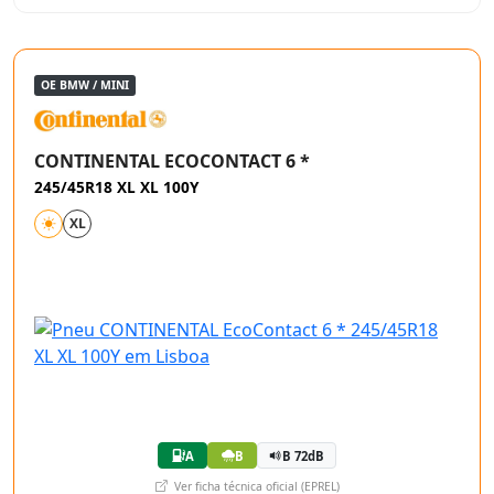
OE BMW / MINI
CONTINENTAL ECOCONTACT 6 *
245/45R18 XL XL 100Y
XL
A
B
B 72dB
Ver ficha técnica oficial (EPREL)