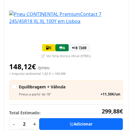
C
A
B 72dB
Ver ficha técnica oficial (EPREL)
148,12€
/pneu
+ Imposto ambiental 1,82 € = 149,94€
Equilibragem + Válvula
+11,50€/un
Pneus a partir de 18"
299,88€
Total Estimado:
-
+
2
Adicionar