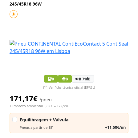
245/45R18 96W
B
B
B 71dB
Ver ficha técnica oficial (EPREL)
171,17€
/pneu
+ Imposto ambiental 1,82 € = 172,99€
Equilibragem + Válvula
+11,50€/un
Pneus a partir de 18"