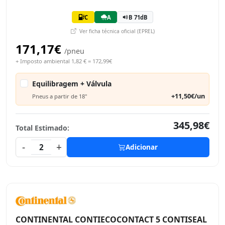
C
A
B 71dB
Ver ficha técnica oficial (EPREL)
171,17€
/pneu
+ Imposto ambiental 1,82 € = 172,99€
Equilibragem + Válvula
+11,50€/un
Pneus a partir de 18"
345,98€
Total Estimado:
-
+
2
Adicionar
CONTINENTAL CONTIECOCONTACT 5 CONTISEAL