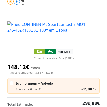
XL
B
A
B 72dB
Ver ficha técnica oficial (EPREL)
148,12€
/pneu
+ Imposto ambiental 1,82 € = 149,94€
Equilibragem + Válvula
+11,50€/un
Pneus a partir de 18"
299,88€
Total Estimado: