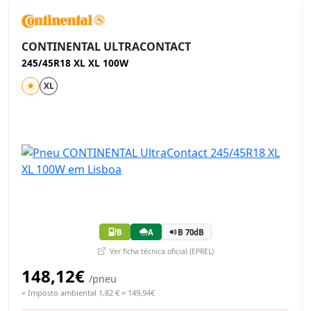
CONTINENTAL ULTRACONTACT
245/45R18 XL XL 100W
XL
B
A
B 70dB
Ver ficha técnica oficial (EPREL)
148,12€
/pneu
+ Imposto ambiental 1,82 € = 149,94€