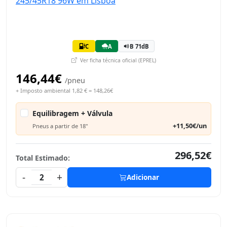
C
A
B 71dB
Ver ficha técnica oficial (EPREL)
146,44€
/pneu
+ Imposto ambiental 1,82 € = 148,26€
Equilibragem + Válvula
+11,50€/un
Pneus a partir de 18"
296,52€
Total Estimado:
-
+
2
Adicionar