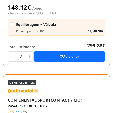
148,12€
/pneu
+ Imposto ambiental 1,82 € = 149,94€
Equilibragem + Válvula
+11,50€/un
Pneus a partir de 18"
299,88€
Total Estimado:
-
+
2
Adicionar
OE MERCEDES-AMG
CONTINENTAL SPORTCONTACT 7 MO1
245/45ZR18 XL XL 100Y