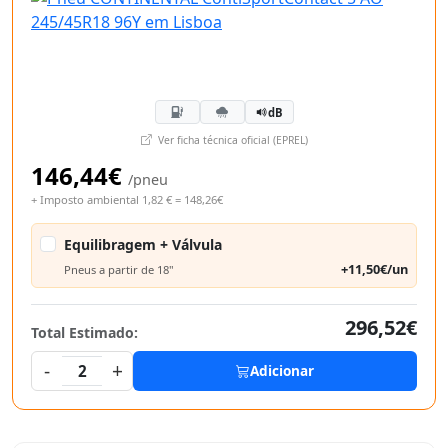
dB
Ver ficha técnica oficial (EPREL)
146,44€
/pneu
+ Imposto ambiental 1,82 € = 148,26€
Equilibragem + Válvula
+11,50€/un
Pneus a partir de 18"
296,52€
Total Estimado:
-
+
2
Adicionar