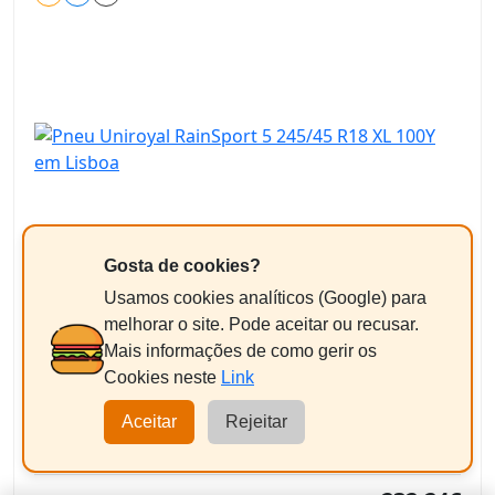
C
A
B 72dB
Gosta de cookies?
Ver ficha técnica oficial (EPREL)
Usamos cookies analíticos (Google) para
114,30€
melhorar o site. Pode aceitar ou recusar.
/pneu
Mais informações de como gerir os
+ Imposto ambiental 1,82 € = 116,12€
Cookies neste
Link
Equilibragem + Válvula
Aceitar
Rejeitar
+11,50€/un
Pneus a partir de 18"