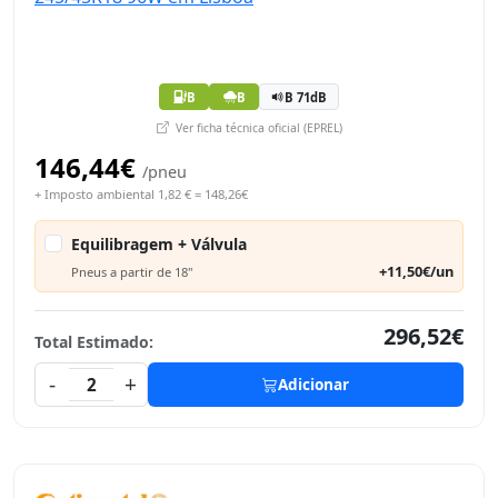
B
B
B 71dB
Ver ficha técnica oficial (EPREL)
146,44€
/pneu
+ Imposto ambiental 1,82 € = 148,26€
Equilibragem + Válvula
+11,50€/un
Pneus a partir de 18"
296,52€
Total Estimado:
-
+
2
Adicionar