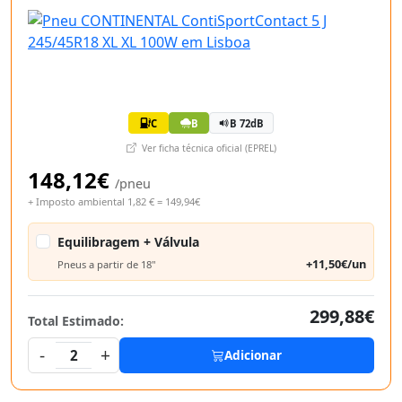
C
B
B 72dB
Ver ficha técnica oficial (EPREL)
148,12€
/pneu
+ Imposto ambiental 1,82 € = 149,94€
Equilibragem + Válvula
+11,50€/un
Pneus a partir de 18"
299,88€
Total Estimado:
-
+
2
Adicionar