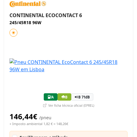
CONTINENTAL ECOCONTACT 6
245/45R18 96W
A
B
B 71dB
Ver ficha técnica oficial (EPREL)
146,44€
/pneu
+ Imposto ambiental 1,82 € = 148,26€