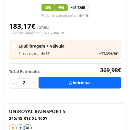
B
B
B 72dB
Ver ficha técnica oficial (EPREL)
183,17€
/pneu
+ Imposto ambiental 1,82 € = 184,99€
Equilibragem + Válvula
+11,50€/un
Pneus a partir de 18"
369,98€
Total Estimado:
-
+
2
Adicionar
UNIROYAL RAINSPORT 5
245/45 R18 XL 100Y
XL