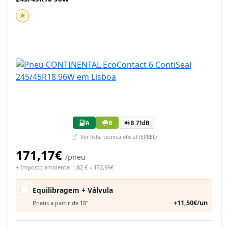
A
B
B 71dB
Ver ficha técnica oficial (EPREL)
171,17€
/pneu
+ Imposto ambiental 1,82 € = 172,99€
Equilibragem + Válvula
+11,50€/un
Pneus a partir de 18"