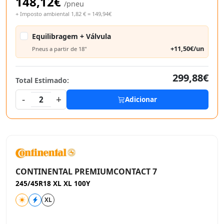
148,12€
/pneu
+ Imposto ambiental 1,82 € = 149,94€
Equilibragem + Válvula
+11,50€/un
Pneus a partir de 18"
299,88€
Total Estimado:
-
+
2
Adicionar
CONTINENTAL PREMIUMCONTACT 7
245/45R18 XL XL 100Y
XL