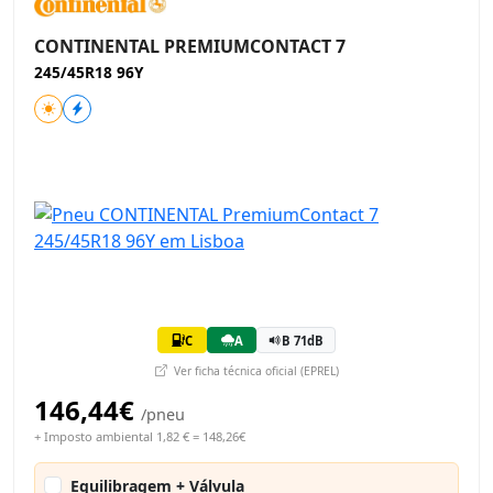
CONTINENTAL PREMIUMCONTACT 7
245/45R18 96Y
C
A
B 71dB
Ver ficha técnica oficial (EPREL)
146,44€
/pneu
+ Imposto ambiental 1,82 € = 148,26€
Equilibragem + Válvula