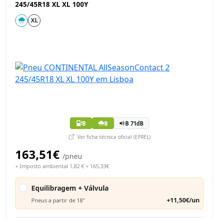
245/45R18 XL XL 100Y
XL
B
B
B 71dB
Ver ficha técnica oficial (EPREL)
163,51€
/pneu
+ Imposto ambiental 1,82 € = 165,33€
Equilibragem + Válvula
+11,50€/un
Pneus a partir de 18"