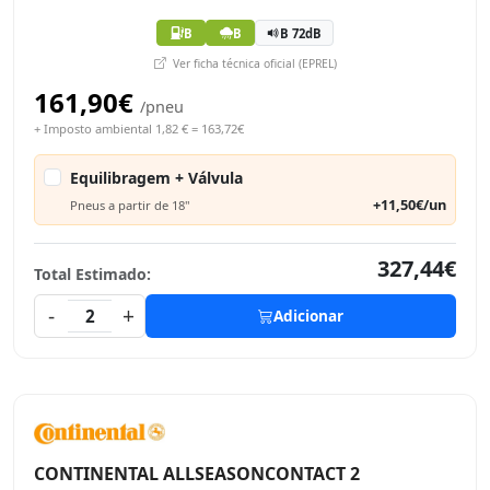
B
B
B 72dB
Ver ficha técnica oficial (EPREL)
161,90€
/pneu
+ Imposto ambiental 1,82 € = 163,72€
Equilibragem + Válvula
+11,50€/un
Pneus a partir de 18"
327,44€
Total Estimado:
-
+
2
Adicionar
CONTINENTAL ALLSEASONCONTACT 2