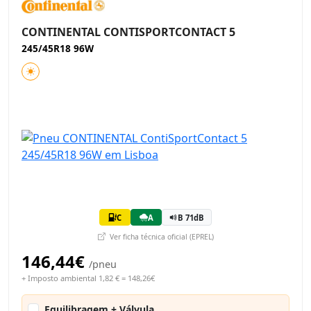
CONTINENTAL CONTISPORTCONTACT 5
245/45R18 96W
C
A
B 71dB
Ver ficha técnica oficial (EPREL)
146,44€
/pneu
+ Imposto ambiental 1,82 € = 148,26€
Equilibragem + Válvula